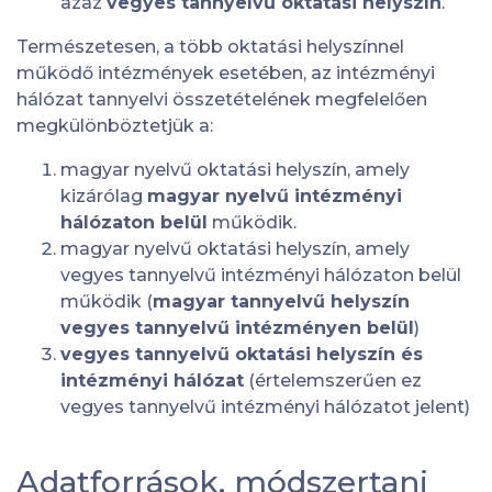
azaz
vegyes tannyelvű oktatási helyszín
.
Természetesen, a több oktatási helyszínnel
működő intézmények esetében, az intézményi
hálózat tannyelvi összetételének megfelelően
megkülönböztetjük a:
magyar nyelvű oktatási helyszín, amely
kizárólag
magyar nyelvű intézményi
hálózaton belül
működik.
magyar nyelvű oktatási helyszín, amely
vegyes tannyelvű intézményi hálózaton belül
működik (
magyar tannyelvű helyszín
vegyes tannyelvű intézményen belül
)
vegyes tannyelvű oktatási helyszín és
intézményi hálózat
(értelemszerűen ez
vegyes tannyelvű intézményi hálózatot jelent)
Adatforrások, módszertani