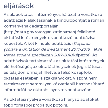
eljárások
Az alapoktatási intézményes hálózatra vonatkozó
adatbázis kialakításának a kiindulópontját a román
kormányának adatportálján
(
http://data.gov.ro/organization/men
) fellelhető
oktatási intézményekre vonatkozó adatbázisai
képezték. A két kiinduló adatbázis (
Rețeaua
școlară a unităților de învățământ 2017-2018
illetve
Rețea școlară specializări 2017-2018
képezte). Az
adatbázisok tartalmazták az oktatási intézmények
elérhetőségét, az oktatási helyszínek jogi státusát
és tulajdonformáját. Illetve, a felső középfokú
oktatás esetében, a szakirányokat. Viszont nem
tartalmazott semmilyen közvetlenül hasznosítható
információt az oktatási nyelvre vonatkozóan.
Az oktatási nyelvre vonatkozó hiányzó adatokat
több forrásból próbáltuk pótolni.