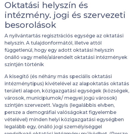
Oktatási helyszín és
intézmény. jogi és szervezeti
besorolások
A nyilvántartás regisztrációs egysége az oktatási
helyszín. A tulajdonformától, illetve attól
függetlenül, hogy egy adott oktatási helyszín
önálló vagy mellé/alárendelt oktatási intézmények
szintjén történik
A kisegítő (és néhány más speciális oktatási
intézménytípus) kivételével az alapoktatás oktatás
területi alapon, közigazgatási egységek (községek,
városok, municípiumok/ megyei jogú városok)
szintjén szervezett. Vagyis (legalábbis elvben,
persze a demográfiai valóságokat figyelembe
vételével) minden helyi közigazgatási egységben
legalább egy, önálló jogi személyiséggel
rendelkező oktatási intézmény működhet. (Persze,