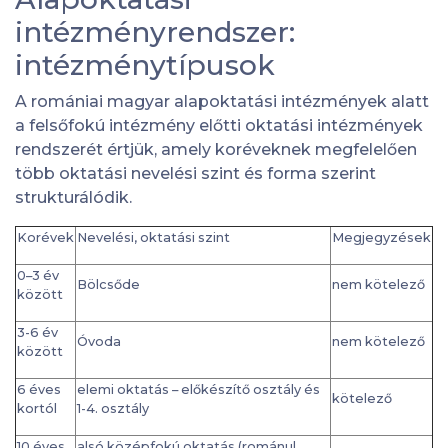
intézményrendszer:
intézménytípusok
A romániai magyar alapoktatási intézmények alatt
a felsőfokú intézmény előtti oktatási intézmények
rendszerét értjük, amely koréveknek megfelelően
több oktatási nevelési szint és forma szerint
strukturálódik.
Korévek
Nevelési, oktatási szint
Megjegyzések
0–3 év
Bölcsőde
nem kötelező
között
3-6 év
Óvoda
nem kötelező
között
6 éves
elemi oktatás – előkészítő osztály és
kötelező
kortól
1-4. osztály
10 éves
alsó középfokú oktatás (románul