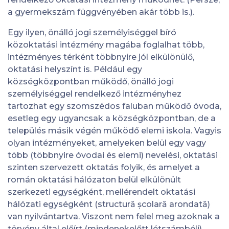
a gyermekszám függvényében akár több is.).
Egy ilyen, önálló jogi személyiséggel bíró
közoktatási intézmény magába foglalhat több,
intézményes térként többnyire jól elkülönülő,
oktatási helyszínt is. Például egy
községközpontban működő, önálló jogi
személyiséggel rendelkező intézményhez
tartozhat egy szomszédos faluban működő óvoda,
esetleg egy ugyancsak a községközpontban, de a
település másik végén működő elemi iskola. Vagyis
olyan intézményeket, amelyeken belül egy vagy
több (többnyire óvodai és elemi) nevelési, oktatási
szinten szervezett oktatás folyik, és amelyet a
román oktatási hálózaton belül elkülönült
szerkezeti egységként, mellérendelt oktatási
hálózati egységként (structură școlară arondată)
van nyilvántartva. Viszont nem felel meg azoknak a
törvény által előírt (mindenekelőtt létszámbéli)