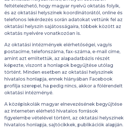
feltételezhető, hogy magyar nyelvű oktatás folyik,
és az oktatási helyszínek koordinátorától, online és
telefonos lekérdezés során adatokat vettünk fel az
oktatási helyszín sajátosságaira, többek között az
oktatás nyelvére vonatkozóan is.
Az oktatási intézmények elérhetőségei, vagyis
postacíme, telefonszáma, fax-száma, e-mail címe,
amint azt említettük, az alapadatbázis részét
képezte, viszont a honlapok begyűjtése utólag
történt. Minden esetben az oktatási helyszínek
hivatalos honlapja, ennek hiányában Facebook
profilja szerepel, ha pedig nincs, akkor a fölérendelt
oktatási intézményé.
A középiskolák magyar elnevezésének begyűjtése
az interneten elérhető hivatalos források
figyelembe vételével történt, az oktatási helyszínek
hivatalos honlapja, sajtócikkek, publikációk alapján.