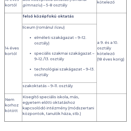
kötelező
kortól
gimnaziu
) – 5-8 osztály
felső középfokú oktatás
líceum (románul
liceu
)
elméleti szakágazat – 9–12.
a 9. és a 10.
osztály)
14 éves
osztály
speciális szakmai szakágazat –
kortól
kötelező
9–12./13. osztály
(18 éves korig)
technológiai szakágazat – 9–13.
osztály
szakoktatás – 9–11. osztály
Kisegítő speciális iskola, más,
Nem
egyetem előtti oktatáshoz
korhoz
kapcsolódó intézmény (módszertani
kötött
központok, tanulók háza, stb.)