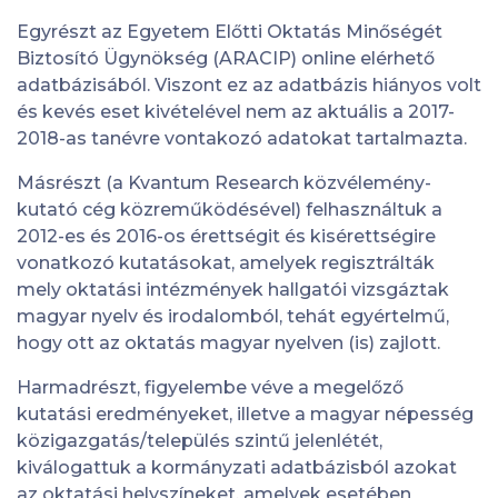
Egyrészt az Egyetem Előtti Oktatás Minőségét
Biztosító Ügynökség (ARACIP) online elérhető
adatbázisából. Viszont ez az adatbázis hiányos volt
és kevés eset kivételével nem az aktuális a 2017-
2018-as tanévre vontakozó adatokat tartalmazta.
Másrészt (a Kvantum Research közvélemény-
kutató cég közreműködésével) felhasználtuk a
2012-es és 2016-os érettségit és kisérettségire
vonatkozó kutatásokat, amelyek regisztrálták
mely oktatási intézmények hallgatói vizsgáztak
magyar nyelv és irodalomból, tehát egyértelmű,
hogy ott az oktatás magyar nyelven (is) zajlott.
Harmadrészt, figyelembe véve a megelőző
kutatási eredményeket, illetve a magyar népesség
közigazgatás/település szintű jelenlétét,
kiválogattuk a kormányzati adatbázisból azokat
az oktatási helyszíneket, amelyek esetében