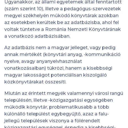
Ugyanakkor, az állami egyetemek által fenntartott
(szám szerint 10), illetve a pedagógus-szervezetek
megyei székhelyén működő könyvtárak azokban
az esetekben kerültek be az adatbázisba, ahol fel
voltak tüntetve a Románia Nemzeti Könyvtárának
a vonatkozó adatbázisában.
Az adatbázis nem a magyar jelleget, vagy pedig
annak mértékét (könyvtári anyag, -kommunikáció
nyelve, avagy anyanyelvhasználat
vonatkozásaiban) tükrözi, hanem a kisebbségi
magyar lakosságot potenciálisan kiszolgáló
közkönyvtárakat összesíti.
Miután az érintett megyék valamennyi városi rangú
településén, illetve -közigazgatási egységében
működik könyvtár, problematikusabb a több
különálló települést egybegyűjtő, azaz a falu-
jellegű települések viszonya a fölérendelt
közigazgatási egységgel, éspedig a kisebbségi-