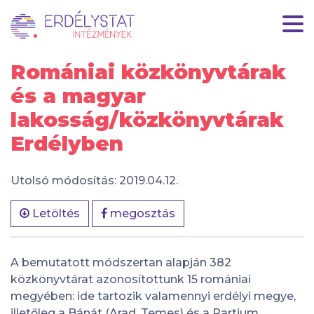
Romániai közkönyvtárak
és a magyar
lakosság/közkönyvtárak
Erdélyben
Utolsó módosítás: 2019.04.12.
Letöltés
megosztás
A bemutatott módszertan alapján 382
közkönyvtárat azonosítottunk 15 romániai
megyében: ide tartozik valamennyi erdélyi megye,
illetőleg a Bánát (Arad, Temes) és a Partium