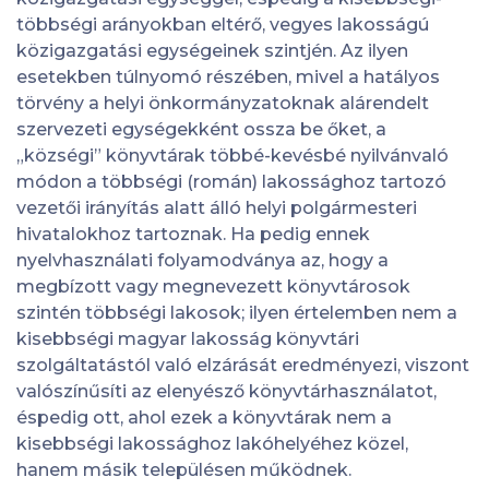
többségi arányokban eltérő, vegyes lakosságú
közigazgatási egységeinek szintjén. Az ilyen
esetekben túlnyomó részében, mivel a hatályos
törvény a helyi önkormányzatoknak alárendelt
szervezeti egységekként ossza be őket, a
„községi” könyvtárak többé-kevésbé nyilvánvaló
módon a többségi (román) lakossághoz tartozó
vezetői irányítás alatt álló helyi polgármesteri
hivatalokhoz tartoznak. Ha pedig ennek
nyelvhasználati folyamodványa az, hogy a
megbízott vagy megnevezett könyvtárosok
szintén többségi lakosok; ilyen értelemben nem a
kisebbségi magyar lakosság könyvtári
szolgáltatástól való elzárását eredményezi, viszont
valószínűsíti az elenyésző könyvtárhasználatot,
éspedig ott, ahol ezek a könyvtárak nem a
kisebbségi lakossághoz lakóhelyéhez közel,
hanem másik településen működnek.