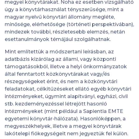
megyei könyvtárakat. Noha ez esetben vizsgálható
úgy a könyvtárhasználat tényszerűsége, mint a
magyar nyelvű könyvtári állomány megléte,
minősége, elérhetősége (történeti perspektívában),
mindezek további, részletesebb elemzés, netán
esettanulmányok témájául szolgálhatnak.
Mint említettük a módszertani leírásban, az
adatbázis kizárólag az állami, vagy központi
támogatásokból, illetve a helyi önkormányzatok
által fenntartott közkönyvtárakat vagy/és
részegységeket érint, és nem a közkönyvtári
feladatokat, célkitűzéseket ellátó egyéb könyvtári
intézményeket, úgymint alapítványi, egyházi, civil
stb. kezdeményezéssel létrejött hasonló
intézményeket (mint például a Sapientia EMTE
egyetemi könyvtár-hálózata). Hasonlóképpen, a
megyeszékhelyek, illetve a megyei könyvtárak
lakótelepi fiókegységeit nem jegyeztük fel külön.