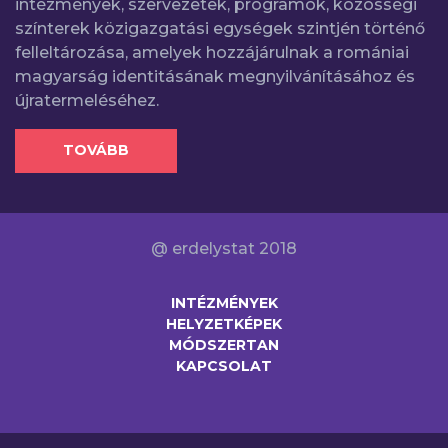
intézmények, szervezetek, programok, közösségi
színterek közigazgatási egységek szintjén történő
felleltározása, amelyek hozzájárulnak a romániai
magyarság identitásának megnyilvánításához és
újratermeléséhez.
TOVÁBB
@ erdelystat 2018
INTÉZMÉNYEK
HELYZETKÉPEK
MÓDSZERTAN
KAPCSOLAT