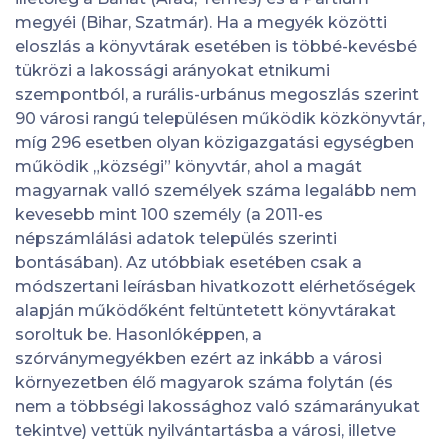
megyéi (Bihar, Szatmár). Ha a megyék közötti
eloszlás a könyvtárak esetében is többé-kevésbé
tükrözi a lakossági arányokat etnikumi
szempontból, a rurális-urbánus megoszlás szerint
90 városi rangú településen működik közkönyvtár,
míg 296 esetben olyan közigazgatási egységben
működik „községi” könyvtár, ahol a magát
magyarnak valló személyek száma legalább nem
kevesebb mint 100 személy (a 2011-es
népszámlálási adatok település szerinti
bontásában). Az utóbbiak esetében csak a
módszertani leírásban hivatkozott elérhetőségek
alapján működőként feltüntetett könyvtárakat
soroltuk be. Hasonlóképpen, a
szórványmegyékben ezért az inkább a városi
környezetben élő magyarok száma folytán (és
nem a többségi lakossághoz való számarányukat
tekintve) vettük nyilvántartásba a városi, illetve