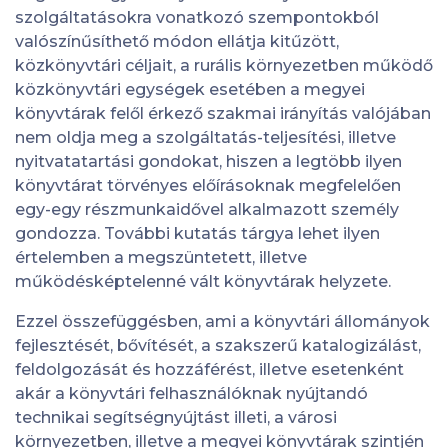
szolgáltatásokra vonatkozó szempontokból
valószínűsíthető módon ellátja kitűzött,
közkönyvtári céljait, a rurális környezetben működő
közkönyvtári egységek esetében a megyei
könyvtárak felől érkező szakmai irányítás valójában
nem oldja meg a szolgáltatás-teljesítési, illetve
nyitvatatartási gondokat, hiszen a legtöbb ilyen
könyvtárat törvényes előírásoknak megfelelően
egy-egy részmunkaidővel alkalmazott személy
gondozza. További kutatás tárgya lehet ilyen
értelemben a megszüntetett, illetve
működésképtelenné vált könyvtárak helyzete.
Ezzel összefüggésben, ami a könyvtári állományok
fejlesztését, bővítését, a szakszerű katalogizálást,
feldolgozását és hozzáférést, illetve esetenként
akár a könyvtári felhasználóknak nyújtandó
technikai segítségnyújtást illeti, a városi
környezetben, illetve a megyei könyvtárak szintjén