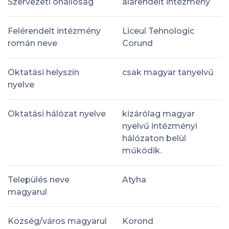
Szervezeti önállóság
alárendelt intézmény
Felérendelt intézmény
Liceul Tehnologic
román neve
Corund
Oktatási helyszín
csak magyar tanyelvű
nyelve
Oktatási hálózat nyelve
kizárólag magyar
nyelvű intézményi
hálózaton belül
működik.
Település neve
Atyha
magyarul
Község/város magyarul
Korond