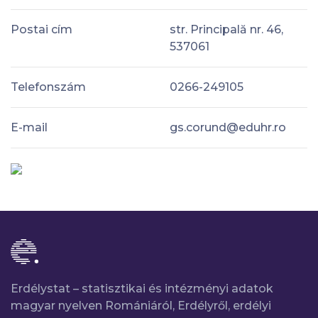
Postai cím
str. Principală nr. 46,
537061
Telefonszám
0266-249105
E-mail
gs.corund@eduhr.ro
Erdélystat – statisztikai és intézményi adatok
magyar nyelven Romániáról, Erdélyről, erdélyi