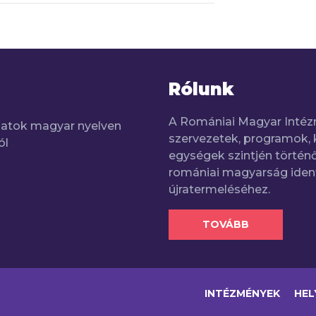
Rólunk
A Romániai Magyar Intéz
adatok magyar nyelven
szervezetek, programok, 
ól
egységek szintjén történő
romániai magyarság iden
újratermeléséhez.
TOVÁBB
INTÉZMÉNYEK
HEL