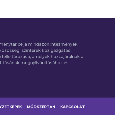
ménytár célja mindazon intézmények,
közösségi színterek közigazgatási
 felleltározása, amelyek hozzájárulnak a
titásának megnyilvánításához és
YZETKÉPEK
MÓDSZERTAN
KAPCSOLAT