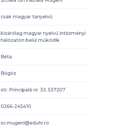
Școala Gimnazială Mugeni
csak magyar tanyelvű
kizárólag magyar nyelvű intézményi
hálózaton belül működik.
Béta
Bögöz
str. Principală nr. 33, 537207
0266-245410
sc.mugeni@eduhr.ro