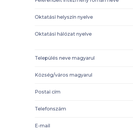
Felérendelt intézmény román neve
Oktatási helyszín nyelve
Oktatási hálózat nyelve
Település neve magyarul
Község/város magyarul
Postai cím
Telefonszám
E-mail