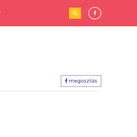
T
megosztás