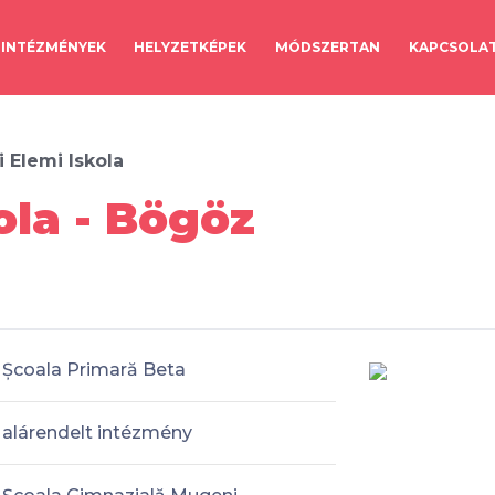
INTÉZMÉNYEK
HELYZETKÉPEK
MÓDSZERTAN
KAPCSOLA
i Elemi Iskola
ola - Bögöz
Școala Primară Beta
alárendelt intézmény