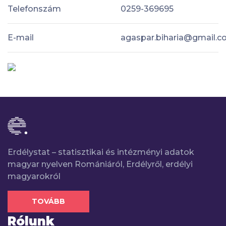
Telefonszám
0259-369695
E-mail
agaspar.biharia@gmail.
Erdélystat – statisztikai és intézményi adatok
magyar nyelven Romániáról, Erdélyről, erdélyi
magyarokról
TOVÁBB
Rólunk