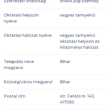
Szervezeti önállóság
önálló jogi személy
Oktatási helyszín
vegyes tannyelvű
nyelve
Oktatási hálózat nyelve
vegyes tannyelvű
oktatási helyszín és
intézményi hálózat
Település neve
Bihar
magyarul
Község/város magyarul
Bihar
Postai cím
str. Cetății nr. 143,
417050