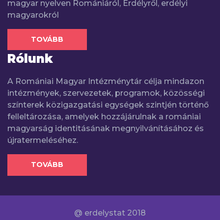
magyar nyelven Romániáról, Erdélyről, erdélyi
magyarokról
TOVÁBB
Rólunk
A Romániai Magyar Intézménytár célja mindazon
intézmények, szervezetek, programok, közösségi
színterek közigazgatási egységek szintjén történő
felleltározása, amelyek hozzájárulnak a romániai
magyarság identitásának megnyilvánításához és
újratermeléséhez.
TOVÁBB
@ erdelystat 2018