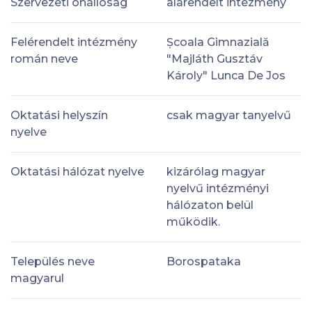
Szervezeti önállóság
alárendelt intézmény
Felérendelt intézmény
Școala Gimnazială
román neve
"Majláth Gusztáv
Károly" Lunca De Jos
Oktatási helyszín
csak magyar tanyelvű
nyelve
Oktatási hálózat nyelve
kizárólag magyar
nyelvű intézményi
hálózaton belül
működik.
Település neve
Borospataka
magyarul