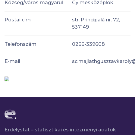
Község/város magyarul
Gyimesközéplok
Postai cím
str. Principală nr. 72,
537149
Telefonszám
0266-339608
E-mail
sc.majlathgusztavkaroly
Erdélystat – statisztikai és intézményi adatok