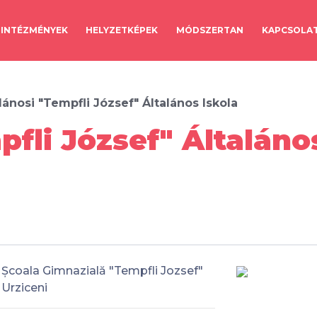
INTÉZMÉNYEK
HELYZETKÉPEK
MÓDSZERTAN
KAPCSOLA
lánosi "Tempfli József" Általános Iskola
fli József" Általános
Școala Gimnazială "Tempfli Jozsef"
Urziceni