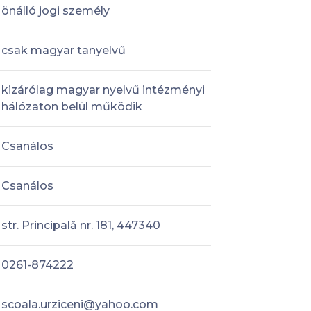
önálló jogi személy
csak magyar tanyelvű
kizárólag magyar nyelvű intézményi
hálózaton belül működik
Csanálos
Csanálos
str. Principală nr. 181, 447340
0261-874222
scoala.urziceni@yahoo.com