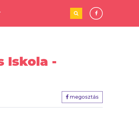
T
 Iskola -
megosztás