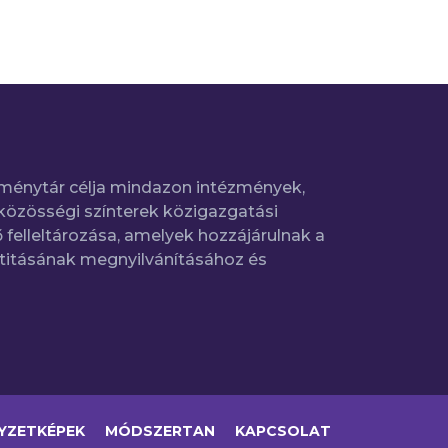
ménytár célja mindazon intézmények,
közösségi színterek közigazgatási
 felleltározása, amelyek hozzájárulnak a
titásának megnyilvánításához és
YZETKÉPEK
MÓDSZERTAN
KAPCSOLAT