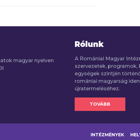
Rólunk
A Romániai Magyar Intéz
adatok magyar nyelven
szervezetek, programok, 
ól
egységek szintjén történő
romániai magyarság iden
újratermeléséhez.
TOVÁBB
INTÉZMÉNYEK
HEL