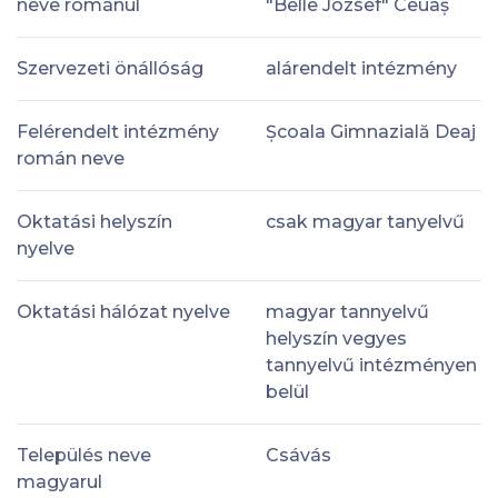
neve románul
"Belle Jozsef" Ceuaș
Szervezeti önállóság
alárendelt intézmény
Felérendelt intézmény
Școala Gimnazială Deaj
román neve
Oktatási helyszín
csak magyar tanyelvű
nyelve
Oktatási hálózat nyelve
magyar tannyelvű
helyszín vegyes
tannyelvű intézményen
belül
Település neve
Csávás
magyarul