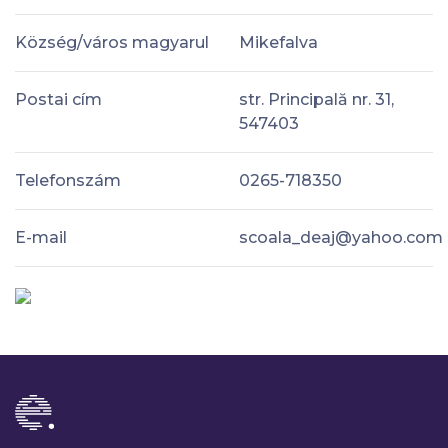
Község/város magyarul
Mikefalva
Postai cím
str. Principală nr. 31,
547403
Telefonszám
0265-718350
E-mail
scoala_deaj@yahoo.com