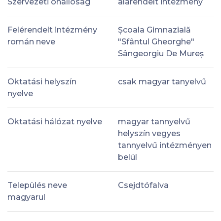
Szervezeti önállóság
alárendelt intézmény
Felérendelt intézmény
Școala Gimnazială
román neve
"Sfântul Gheorghe"
Sângeorgiu De Mureș
Oktatási helyszín
csak magyar tanyelvű
nyelve
Oktatási hálózat nyelve
magyar tannyelvű
helyszín vegyes
tannyelvű intézményen
belül
Település neve
Csejdtófalva
magyarul