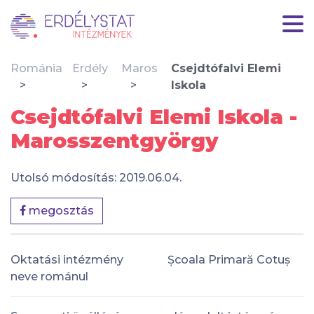
Románia
Erdély
Maros
Csejdtófalvi Elemi
Iskola
Csejdtófalvi Elemi Iskola -
Marosszentgyörgy
Utolsó módosítás: 2019.06.04.
megosztás
Oktatási intézmény
Școala Primară Cotuș
neve románul