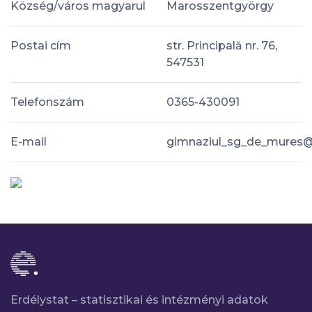
Község/város magyarul
Marosszentgyörgy
Postai cím
str. Principală nr. 76,
547531
Telefonszám
0365-430091
E-mail
gimnaziul_sg_de_mures
Erdélystat – statisztikai és intézményi adatok