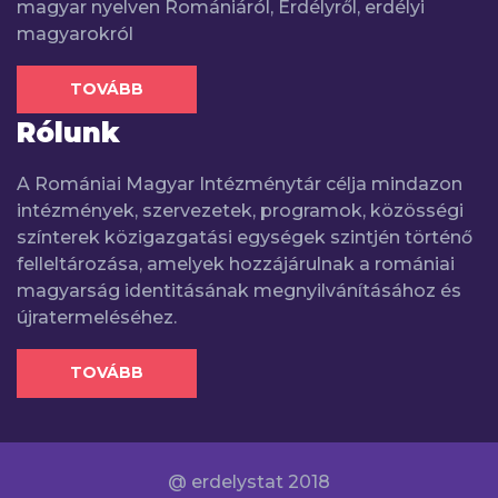
magyar nyelven Romániáról, Erdélyről, erdélyi
magyarokról
TOVÁBB
Rólunk
A Romániai Magyar Intézménytár célja mindazon
intézmények, szervezetek, programok, közösségi
színterek közigazgatási egységek szintjén történő
felleltározása, amelyek hozzájárulnak a romániai
magyarság identitásának megnyilvánításához és
újratermeléséhez.
TOVÁBB
@ erdelystat 2018