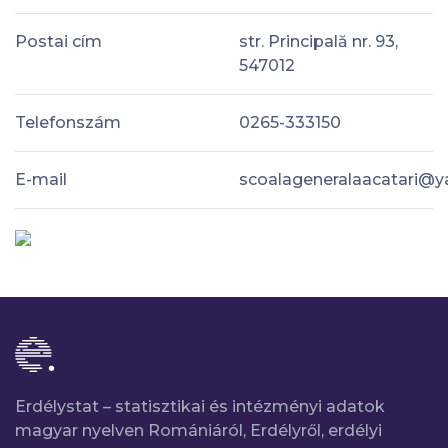
Postai cím
str. Principală nr. 93,
547012
Telefonszám
0265-333150
E-mail
scoalageneralaacatari@
Erdélystat – statisztikai és intézményi adatok
magyar nyelven Romániáról, Erdélyről, erdélyi