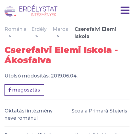
Románia
Erdély
Maros
Cserefalvi Elemi
Iskola
Cserefalvi Elemi Iskola -
Ákosfalva
Utolsó módosítás: 2019.06.04.
megosztás
Oktatási intézmény
Școala Primară Stejeriș
neve románul