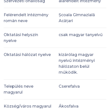
Szervezeti önállóság
alárendelt intézmény
Felérendelt intézmény
Școala Gimnazială
román neve
Acățari
Oktatási helyszín
csak magyar tanyelvű
nyelve
Oktatási hálózat nyelve
kizárólag magyar
nyelvű intézményi
hálózaton belül
működik.
Település neve
Cserefalva
magyarul
Község/város magyarul
Ákosfalva