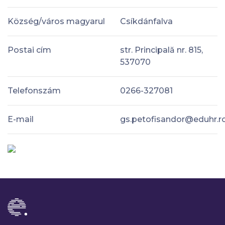
Község/város magyarul
Csíkdánfalva
Postai cím
str. Principală nr. 815,
537070
Telefonszám
0266-327081
E-mail
gs.petofisandor@eduhr.r