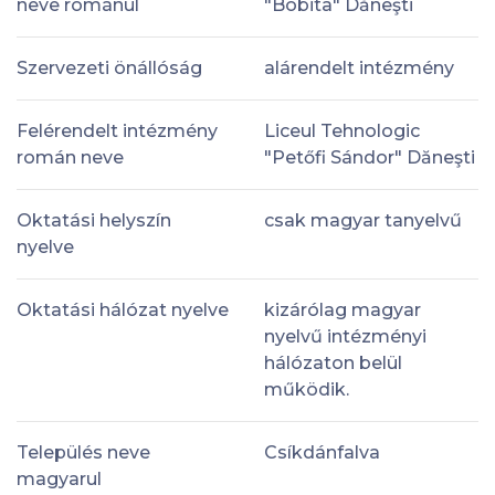
neve románul
"Bóbita" Dăneşti
Szervezeti önállóság
alárendelt intézmény
Felérendelt intézmény
Liceul Tehnologic
román neve
"Petőfi Sándor" Dăneşti
Oktatási helyszín
csak magyar tanyelvű
nyelve
Oktatási hálózat nyelve
kizárólag magyar
nyelvű intézményi
hálózaton belül
működik.
Település neve
Csíkdánfalva
magyarul