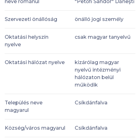
neve románul
"Petőfi Sándor" Dăneşti
Szervezeti önállóság
önálló jogi személy
Oktatási helyszín
csak magyar tanyelvű
nyelve
Oktatási hálózat nyelve
kizárólag magyar
nyelvű intézményi
hálózaton belül
működik
Település neve
Csíkdánfalva
magyarul
Község/város magyarul
Csíkdánfalva