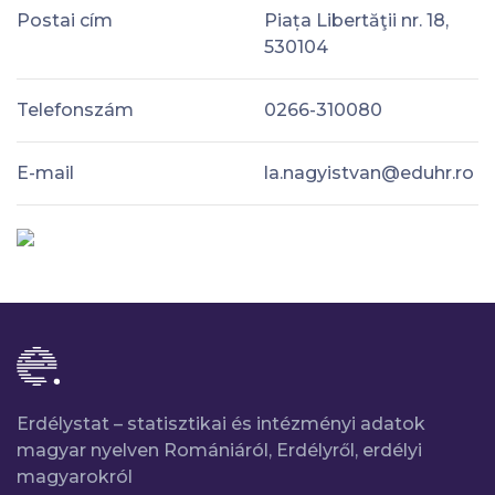
Postai cím
Piața Libertăţii nr. 18,
530104
Telefonszám
0266-310080
E-mail
la.nagyistvan@eduhr.ro
Erdélystat – statisztikai és intézményi adatok
magyar nyelven Romániáról, Erdélyről, erdélyi
magyarokról