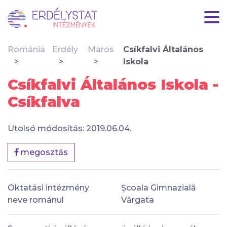
Románia
Erdély
Maros
Csíkfalvi Általános
Iskola
Csíkfalvi Általános Iskola -
Csíkfalva
Utolsó módosítás: 2019.06.04.
megosztás
Oktatási intézmény
Școala Gimnazială
neve románul
Vărgata