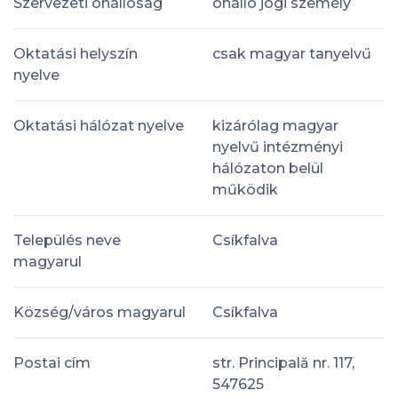
Szervezeti önállóság
önálló jogi személy
Oktatási helyszín
csak magyar tanyelvű
nyelve
Oktatási hálózat nyelve
kizárólag magyar
nyelvű intézményi
hálózaton belül
működik
Település neve
Csíkfalva
magyarul
Község/város magyarul
Csíkfalva
Postai cím
str. Principală nr. 117,
547625