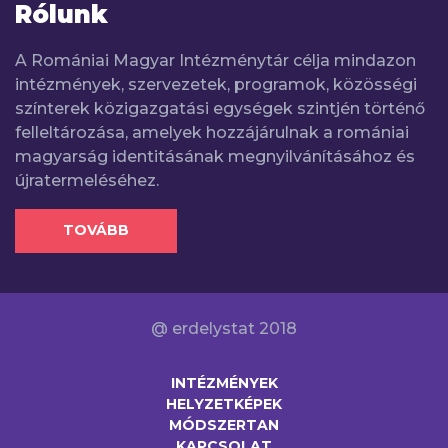
Rólunk
A Romániai Magyar Intézménytár célja mindazon
intézmények, szervezetek, programok, közösségi
színterek közigazgatási egységek szintjén történő
felleltározása, amelyek hozzájárulnak a romániai
magyarság identitásának megnyilvánításához és
újratermeléséhez.
TOVÁBB
@ erdelystat 2018
INTÉZMÉNYEK
HELYZETKÉPEK
MÓDSZERTAN
KAPCSOLAT