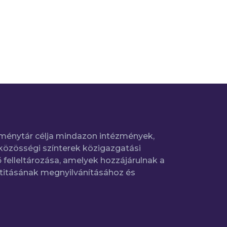
ménytár célja mindazon intézmények,
közösségi színterek közigazgatási
 felleltározása, amelyek hozzájárulnak a
titásának megnyilvánításához és