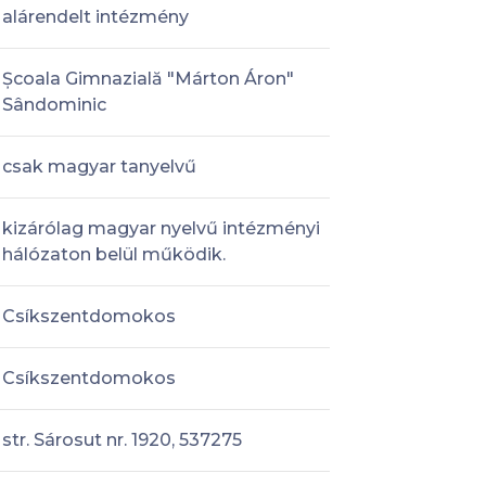
alárendelt intézmény
Școala Gimnazială "Márton Áron"
Sândominic
csak magyar tanyelvű
kizárólag magyar nyelvű intézményi
hálózaton belül működik.
Csíkszentdomokos
Csíkszentdomokos
str. Sárosut nr. 1920, 537275