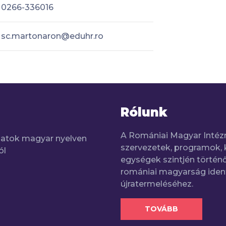
0266-336016
sc.martonaron@eduhr.ro
Rólunk
A Romániai Magyar Intéz
adatok magyar nyelven
szervezetek, programok, 
ól
egységek szintjén történő
romániai magyarság iden
újratermeléséhez.
TOVÁBB