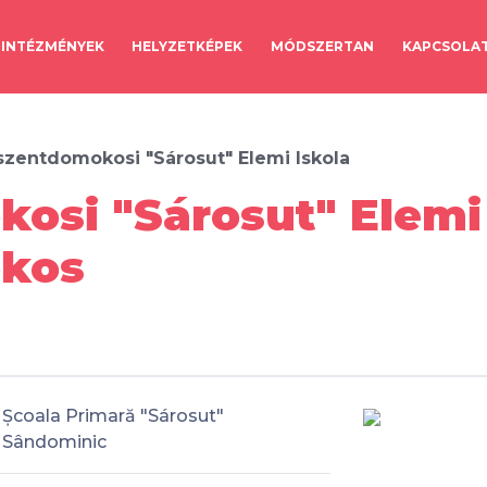
INTÉZMÉNYEK
HELYZETKÉPEK
MÓDSZERTAN
KAPCSOLA
szentdomokosi "Sárosut" Elemi Iskola
osi "Sárosut" Elemi 
okos
Școala Primară "Sárosut"
Sândominic