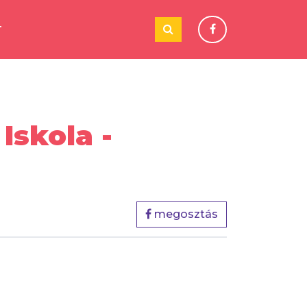
T
Iskola -
megosztás