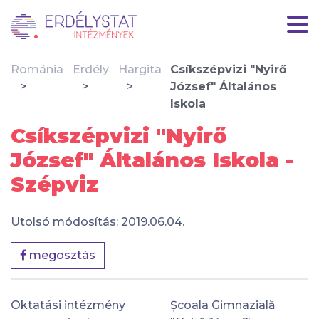
Románia
Erdély
Hargita
Csíkszépvizi "Nyirő
József" Általános
Iskola
Csíkszépvizi "Nyirő
József" Általános Iskola -
Szépviz
Utolsó módosítás: 2019.06.04.
megosztás
Oktatási intézmény
Școala Gimnazială