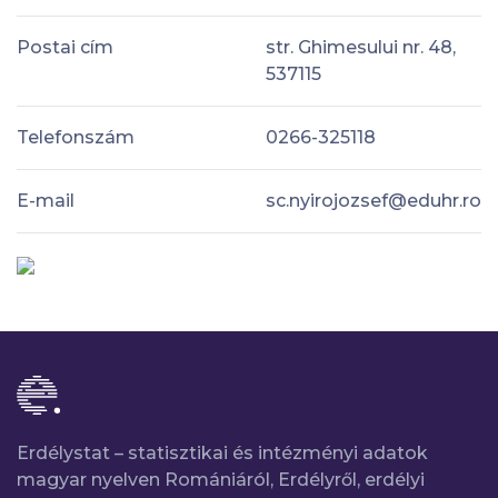
Postai cím
str. Ghimesului nr. 48,
537115
Telefonszám
0266-325118
E-mail
sc.nyirojozsef@eduhr.ro
Erdélystat – statisztikai és intézményi adatok
magyar nyelven Romániáról, Erdélyről, erdélyi