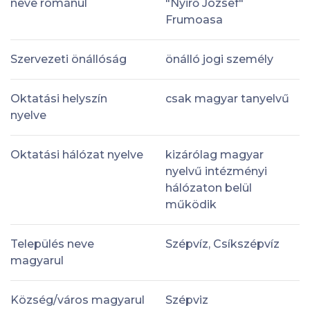
neve románul
"Nyirő József"
Frumoasa
Szervezeti önállóság
önálló jogi személy
Oktatási helyszín
csak magyar tanyelvű
nyelve
Oktatási hálózat nyelve
kizárólag magyar
nyelvű intézményi
hálózaton belül
működik
Település neve
Szépvíz, Csíkszépvíz
magyarul
Község/város magyarul
Szépviz