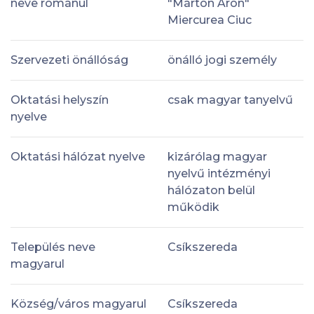
neve románul
"Márton Áron"
Miercurea Ciuc
Szervezeti önállóság
önálló jogi személy
Oktatási helyszín
csak magyar tanyelvű
nyelve
Oktatási hálózat nyelve
kizárólag magyar
nyelvű intézményi
hálózaton belül
működik
Település neve
Csíkszereda
magyarul
Község/város magyarul
Csíkszereda