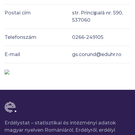
Postai cím
str. Principală nr. 590,
537060
Telefonszám
0266-249105
E-mail
gs.corund@eduhr.ro
Erdélystat – statisztikai és intézményi adatok
magyar nyelven Romániáról, Erdélyről, erdélyi