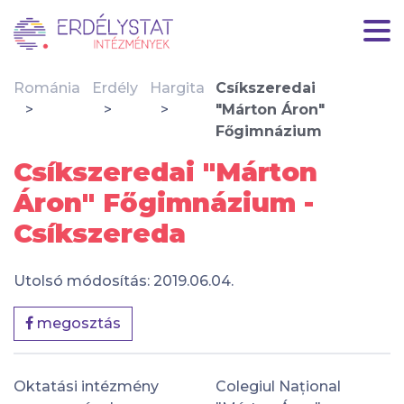
Románia
Erdély
Hargita
Csíkszeredai
"Márton Áron"
Főgimnázium
Csíkszeredai "Márton
Áron" Főgimnázium -
Csíkszereda
Utolsó módosítás: 2019.06.04.
megosztás
Oktatási intézmény
Colegiul Național