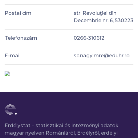
Postai cím
str. Revoluţiei din
Decembrie nr. 6, 530223
Telefonszám
0266-310612
E-mail
sc.nagyimre@eduhr.ro
Erdélystat – statisztikai és intézményi adatok
magyar nyelven Romániáról, Erdélyről, erdélyi