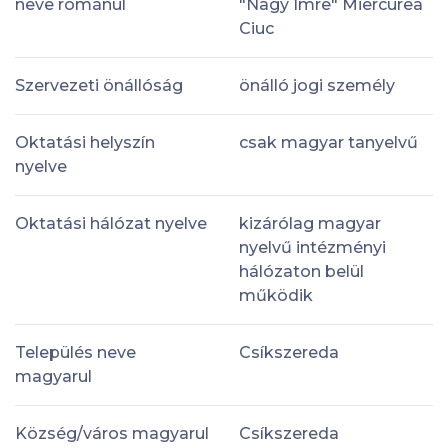
neve románul
"Nagy Imre" Miercurea
Ciuc
Szervezeti önállóság
önálló jogi személy
Oktatási helyszín
csak magyar tanyelvű
nyelve
Oktatási hálózat nyelve
kizárólag magyar
nyelvű intézményi
hálózaton belül
működik
Település neve
Csíkszereda
magyarul
Község/város magyarul
Csíkszereda