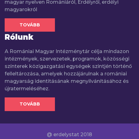
magyar nyelven Romániáról, Erdélyről, erdélyi
magyarokról
TOVÁBB
Rólunk
A Romániai Magyar Intézménytár célja mindazon
intézmények, szervezetek, programok, közösségi
színterek közigazgatási egységek szintjén történő
felleltározása, amelyek hozzájárulnak a romániai
magyarság identitásának megnyilvánításához és
újratermeléséhez.
TOVÁBB
@ erdelystat 2018