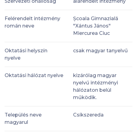
Szervezeti önállóság
alárendelt intézmény
Felérendelt intézmény
Școala Gimnazială
román neve
"Xántus János"
Miercurea Ciuc
Oktatási helyszín
csak magyar tanyelvű
nyelve
Oktatási hálózat nyelve
kizárólag magyar
nyelvű intézményi
hálózaton belül
működik.
Település neve
Csíkszereda
magyarul