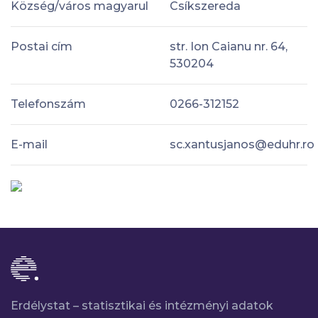
Község/város magyarul
Csíkszereda
Postai cím
str. Ion Caianu nr. 64,
530204
Telefonszám
0266-312152
E-mail
sc.xantusjanos@eduhr.ro
Erdélystat – statisztikai és intézményi adatok