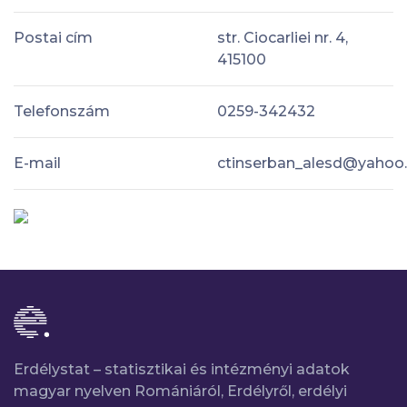
Postai cím
str. Ciocarliei nr. 4,
415100
Telefonszám
0259-342432
E-mail
ctinserban_alesd@yahoo
Erdélystat – statisztikai és intézményi adatok
magyar nyelven Romániáról, Erdélyről, erdélyi