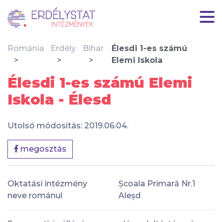
Románia
Erdély
Bihar
Élesdi 1-es számú
Elemi Iskola
Élesdi 1-es számú Elemi
Iskola - Élesd
Utolsó módosítás: 2019.06.04.
megosztás
Oktatási intézmény
Școala Primară Nr.1
neve románul
Aleșd