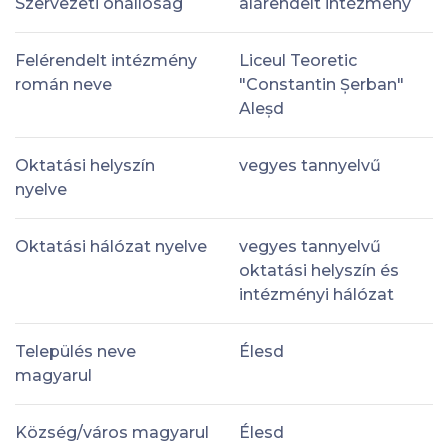
Szervezeti önállóság
alárendelt intézmény
Felérendelt intézmény
Liceul Teoretic
román neve
"Constantin Șerban"
Aleșd
Oktatási helyszín
vegyes tannyelvű
nyelve
Oktatási hálózat nyelve
vegyes tannyelvű
oktatási helyszín és
intézményi hálózat
Település neve
Élesd
magyarul
Község/város magyarul
Élesd