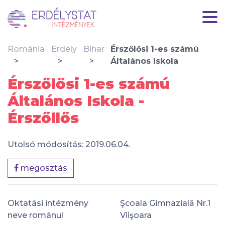
Románia
Erdély
Bihar
Érszőlősi 1-es számú
Általános Iskola
Érszőlősi 1-es számú
Általános Iskola -
Érszőllős
Utolsó módosítás: 2019.06.04.
megosztás
Oktatási intézmény
Şcoala Gimnazială Nr.1
neve románul
Viişoara