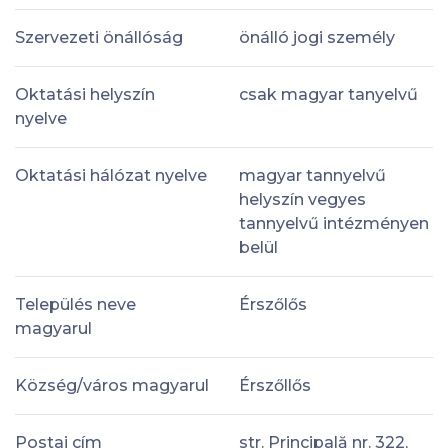
Szervezeti önállóság
önálló jogi személy
Oktatási helyszín
csak magyar tanyelvű
nyelve
Oktatási hálózat nyelve
magyar tannyelvű
helyszín vegyes
tannyelvű intézményen
belül
Település neve
Érszőlős
magyarul
Község/város magyarul
Érszőllős
Postai cím
str. Principală nr. 322,