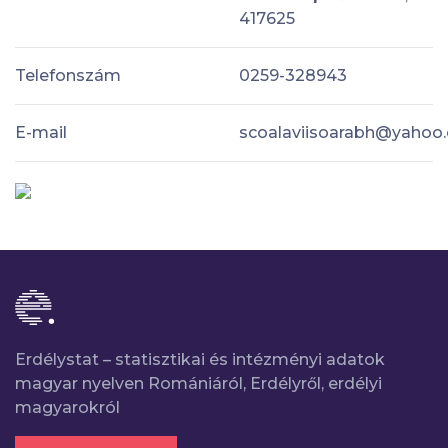
417625
Telefonszám
0259-328943
E-mail
scoalaviisoarabh@yahoo
Erdélystat – statisztikai és intézményi adatok
magyar nyelven Romániáról, Erdélyről, erdélyi
magyarokról