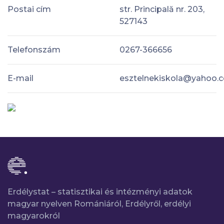
Postai cím
str. Principală nr. 203,
527143
Telefonszám
0267-366656
E-mail
esztelnekiskola@yahoo.
Erdélystat – statisztikai és intézményi adatok
magyar nyelven Romániáról, Erdélyről, erdélyi
magyarokról