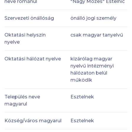
neve románul
"Nagy Mózes" Estelnic
Szervezeti önállóság
önálló jogi személy
Oktatási helyszín
csak magyar tanyelvű
nyelve
Oktatási hálózat nyelve
kizárólag magyar
nyelvű intézményi
hálózaton belül
működik
Település neve
Esztelnek
magyarul
Község/város magyarul
Esztelnek