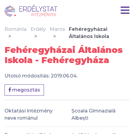
Románia
Erdély
Maros
Fehéregyházai
Általános Iskola
Fehéregyházai Általános
Iskola - Fehéregyháza
Utolsó módosítás: 2019.06.04.
megosztás
Oktatási intézmény
Școala Gimnazială
neve románul
Albești