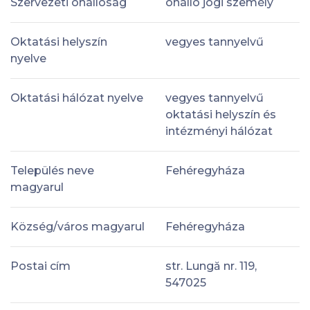
Szervezeti önállóság
önálló jogi személy
Oktatási helyszín
vegyes tannyelvű
nyelve
Oktatási hálózat nyelve
vegyes tannyelvű
oktatási helyszín és
intézményi hálózat
Település neve
Fehéregyháza
magyarul
Község/város magyarul
Fehéregyháza
Postai cím
str. Lungă nr. 119,
547025