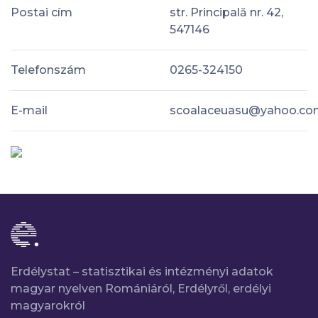
Postai cím
str. Principală nr. 42,
547146
Telefonszám
0265-324150
E-mail
scoalaceuasu@yahoo.c
Erdélystat – statisztikai és intézményi adatok
magyar nyelven Romániáról, Erdélyről, erdélyi
magyarokról