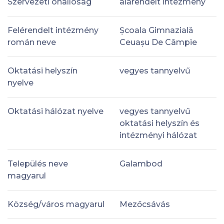
Szervezeti önállóság
alárendelt intézmény
Felérendelt intézmény
Școala Gimnazială
román neve
Ceuașu De Câmpie
Oktatási helyszín
vegyes tannyelvű
nyelve
Oktatási hálózat nyelve
vegyes tannyelvű
oktatási helyszín és
intézményi hálózat
Település neve
Galambod
magyarul
Község/város magyarul
Mezőcsávás