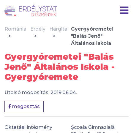
Románia
Erdély
Hargita
Gyergyóremetei
"Balás Jenő"
Általános Iskola
Gyergyóremetei "Balás
Jenő" Általános Iskola -
Gyergyóremete
Utolsó módosítás: 2019.06.04.
megosztás
Oktatási intézmény
Școala Gimnazială