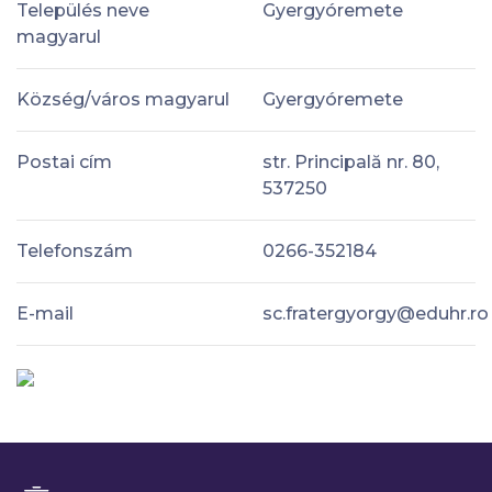
Település neve
Gyergyóremete
magyarul
Község/város magyarul
Gyergyóremete
Postai cím
str. Principală nr. 80,
537250
Telefonszám
0266-352184
E-mail
sc.fratergyorgy@eduhr.ro