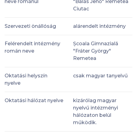
neve románul
"Balás Jenő" Remetea
Ciutac
Szervezeti önállóság
alárendelt intézmény
Felérendelt intézmény
Școala Gimnazială
román neve
"Fráter György"
Remetea
Oktatási helyszín
csak magyar tanyelvű
nyelve
Oktatási hálózat nyelve
kizárólag magyar
nyelvű intézményi
hálózaton belül
működik.