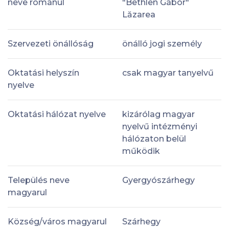
neve románul
"Bethlen Gábor"
Lăzarea
Szervezeti önállóság
önálló jogi személy
Oktatási helyszín
csak magyar tanyelvű
nyelve
Oktatási hálózat nyelve
kizárólag magyar
nyelvű intézményi
hálózaton belül
működik
Település neve
Gyergyószárhegy
magyarul
Község/város magyarul
Szárhegy