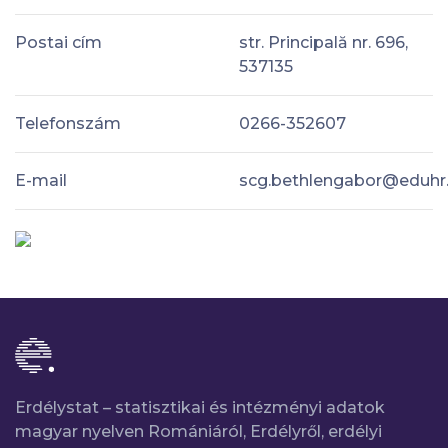
Postai cím
str. Principală nr. 696,
537135
Telefonszám
0266-352607
E-mail
scg.bethlengabor@eduhr.
Erdélystat – statisztikai és intézményi adatok
magyar nyelven Romániáról, Erdélyről, erdélyi