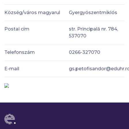
Község/város magyarul
Gyergyószentmiklós
Postai cím
str. Principală nr. 784,
537070
Telefonszám
0266-327070
E-mail
gs.petofisandor@eduhr.r