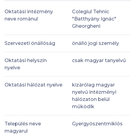
Oktatási intézmény
Colegiul Tehnic
neve románul
"Batthyány Ignác"
Gheorgheni
Szervezeti önállóság
önálló jogi személy
Oktatási helyszín
csak magyar tanyelvű
nyelve
Oktatási hálózat nyelve
kizárólag magyar
nyelvű intézményi
hálózaton belül
működik
Település neve
Gyergyószentmiklós
magyarul