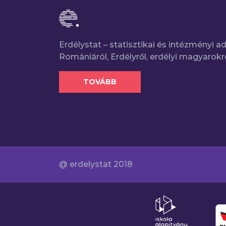
Erdélystat – statisztikai és intézményi 
Romániáról, Erdélyről, erdélyi magyarokr
TOVÁBB
@ erdelystat 2018