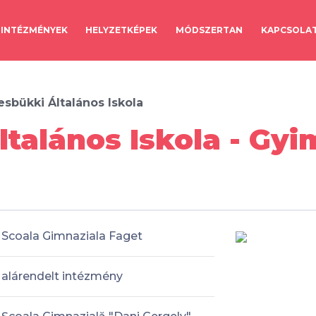
INTÉZMÉNYEK
HELYZETKÉPEK
MÓDSZERTAN
KAPCSOLA
sbükki Általános Iskola
talános Iskola - Gy
Scoala Gimnaziala Faget
alárendelt intézmény