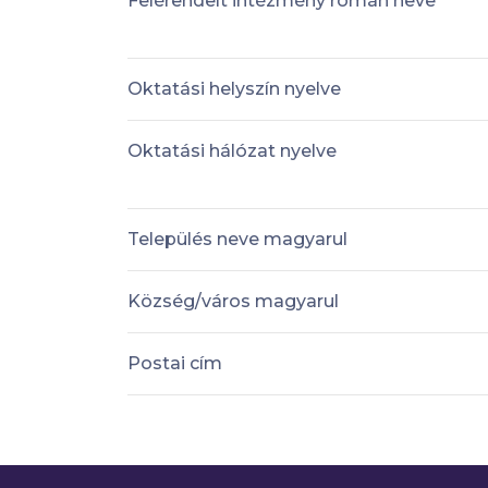
Felérendelt intézmény román neve
Oktatási helyszín nyelve
Oktatási hálózat nyelve
Település neve magyarul
Község/város magyarul
Postai cím