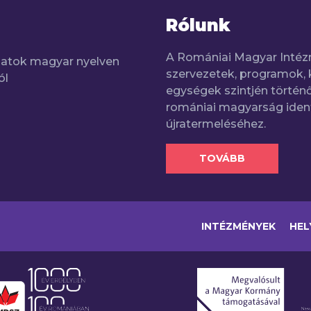
Rólunk
A Romániai Magyar Intéz
adatok magyar nyelven
szervezetek, programok, 
ól
egységek szintjén történő
romániai magyarság iden
újratermeléséhez.
TOVÁBB
INTÉZMÉNYEK
HEL