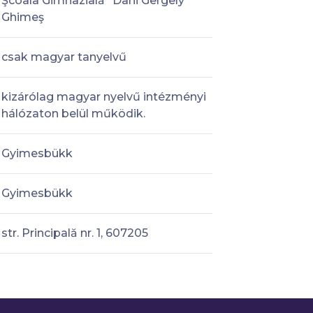
Şcoala Gimnazială "Dani Gergely"
Ghimeş
csak magyar tanyelvű
kizárólag magyar nyelvű intézményi
hálózaton belül működik.
Gyimesbükk
Gyimesbükk
str. Principală nr. 1, 607205