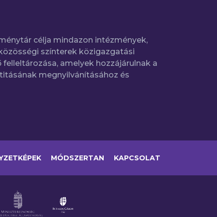
ménytár célja mindazon intézmények,
közösségi színterek közigazgatási
 felleltározása, amelyek hozzájárulnak a
titásának megnyilvánításához és
YZETKÉPEK
MÓDSZERTAN
KAPCSOLAT