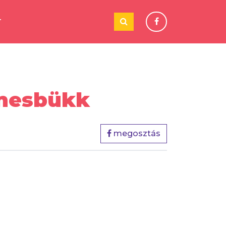
T
imesbükk
megosztás