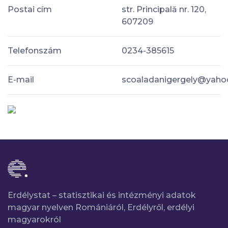
Postai cím
str. Principală nr. 120,
607209
Telefonszám
0234-385615
E-mail
scoaladanigergely@yah
Erdélystat – statisztikai és intézményi adatok
magyar nyelven Romániáról, Erdélyről, erdélyi
magyarokról