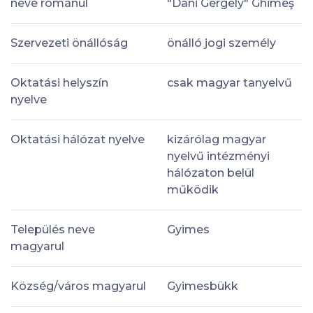
neve románul
"Dani Gergely" Ghimeş
Szervezeti önállóság
önálló jogi személy
Oktatási helyszín
csak magyar tanyelvű
nyelve
Oktatási hálózat nyelve
kizárólag magyar
nyelvű intézményi
hálózaton belül
működik
Település neve
Gyimes
magyarul
Község/város magyarul
Gyimesbükk