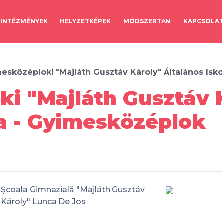
INTÉZMÉNYEK
HELYZETKÉPEK
MÓDSZERTAN
KAPCSOLA
esközéploki "Majláth Gusztáv Károly" Általános Isk
i "Majláth Gusztáv 
la - Gyimesközéplok
Școala Gimnazială "Majláth Gusztáv
Károly" Lunca De Jos