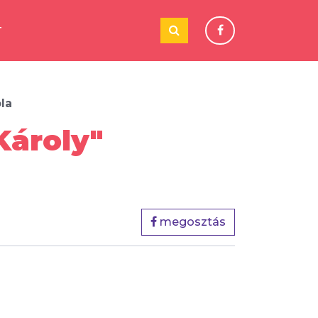
T
ola
Károly"
megosztás