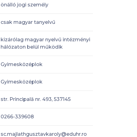
önálló jogi személy
csak magyar tanyelvű
kizárólag magyar nyelvű intézményi
hálózaton belül működik
Gyimesközéplok
Gyimesközéplok
str. Principală nr. 493, 537145
0266-339608
sc.majlathgusztavkaroly@eduhr.ro