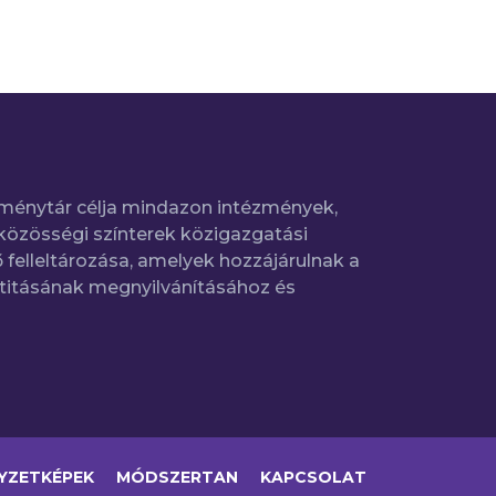
ménytár célja mindazon intézmények,
közösségi színterek közigazgatási
 felleltározása, amelyek hozzájárulnak a
titásának megnyilvánításához és
YZETKÉPEK
MÓDSZERTAN
KAPCSOLAT