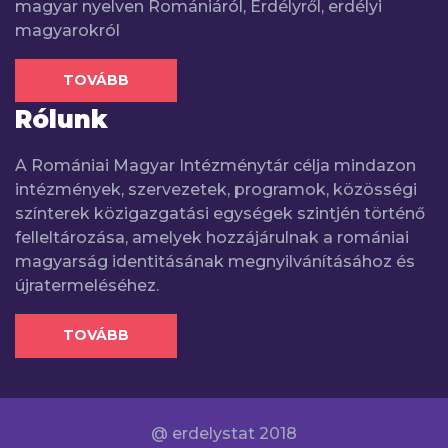
magyar nyelven Romániáról, Erdélyről, erdélyi
magyarokról
TOVÁBB
Rólunk
A Romániai Magyar Intézménytár célja mindazon
intézmények, szervezetek, programok, közösségi
színterek közigazgatási egységek szintjén történő
felleltározása, amelyek hozzájárulnak a romániai
magyarság identitásának megnyilvánításához és
újratermeléséhez.
TOVÁBB
@ erdelystat 2018