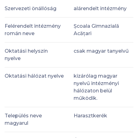
Szervezeti önállóság
alárendelt intézmény
Felérendelt intézmény
Școala Gimnazială
román neve
Acățari
Oktatási helyszín
csak magyar tanyelvű
nyelve
Oktatási hálózat nyelve
kizárólag magyar
nyelvű intézményi
hálózaton belül
működik.
Település neve
Harasztkerék
magyarul