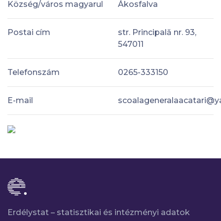
Község/város magyarul
Ákosfalva
Postai cím
str. Principală nr. 93,
547011
Telefonszám
0265-333150
E-mail
scoalageneralaacatari@
Erdélystat – statisztikai és intézményi adatok