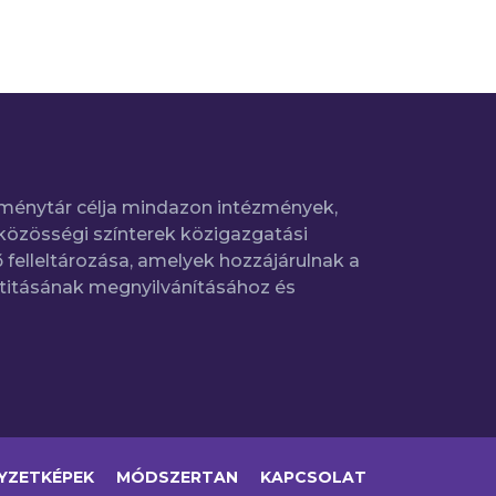
ménytár célja mindazon intézmények,
közösségi színterek közigazgatási
 felleltározása, amelyek hozzájárulnak a
titásának megnyilvánításához és
YZETKÉPEK
MÓDSZERTAN
KAPCSOLAT