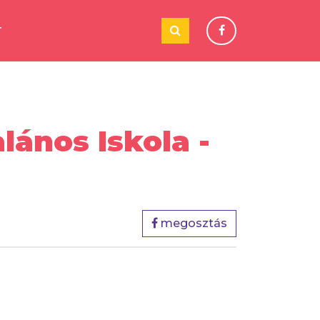
T
lános Iskola -
megosztás