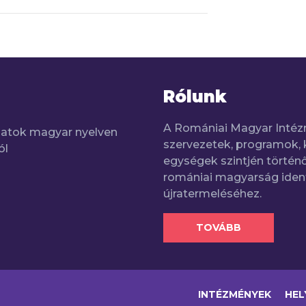
Rólunk
A Romániai Magyar Intéz
adatok magyar nyelven
szervezetek, programok, 
ól
egységek szintjén történő
romániai magyarság iden
újratermeléséhez.
TOVÁBB
INTÉZMÉNYEK
HEL