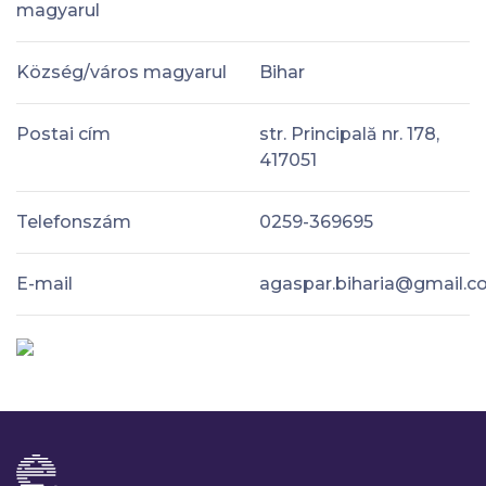
magyarul
Község/város magyarul
Bihar
Postai cím
str. Principală nr. 178,
417051
Telefonszám
0259-369695
E-mail
agaspar.biharia@gmail.