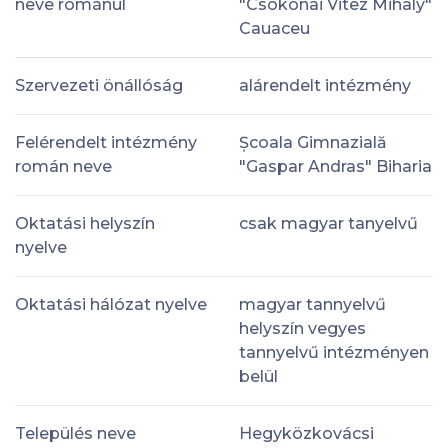
neve románul
"Csokonai Vitez Mihaly"
Cauaceu
Szervezeti önállóság
alárendelt intézmény
Felérendelt intézmény
Școala Gimnazială
román neve
"Gaspar Andras" Biharia
Oktatási helyszín
csak magyar tanyelvű
nyelve
Oktatási hálózat nyelve
magyar tannyelvű
helyszín vegyes
tannyelvű intézményen
belül
Település neve
Hegyközkovácsi