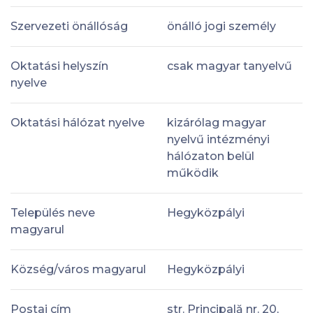
Szervezeti önállóság
önálló jogi személy
Oktatási helyszín
csak magyar tanyelvű
nyelve
Oktatási hálózat nyelve
kizárólag magyar
nyelvű intézményi
hálózaton belül
működik
Település neve
Hegyközpályi
magyarul
Község/város magyarul
Hegyközpályi
Postai cím
str. Principală nr. 20,