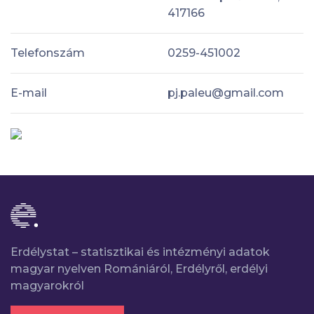
417166
Telefonszám
0259-451002
E-mail
pj.paleu@gmail.com
Erdélystat – statisztikai és intézményi adatok
magyar nyelven Romániáról, Erdélyről, erdélyi
magyarokról