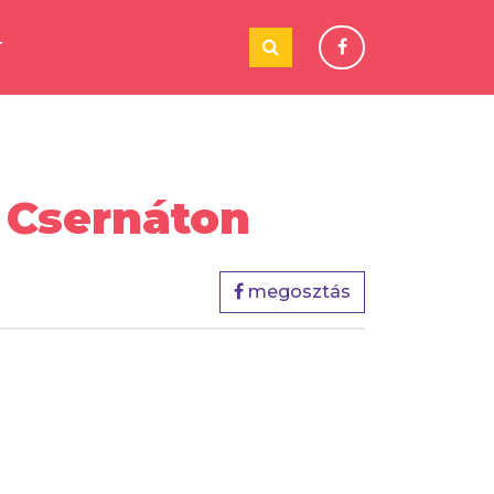
T
- Csernáton
megosztás