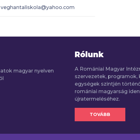
veghantaliskola@yahoo.com
Rólunk
A Romániai Magyar Intéz
adatok magyar nyelven
szervezetek, programok, 
ól
egységek szintjén történő
romániai magyarság iden
újratermeléséhez.
TOVÁBB