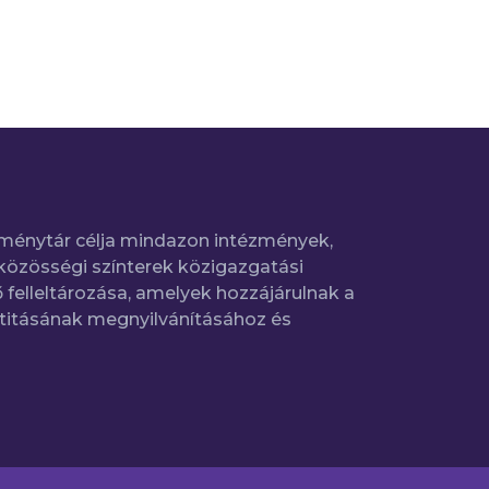
ménytár célja mindazon intézmények,
közösségi színterek közigazgatási
 felleltározása, amelyek hozzájárulnak a
titásának megnyilvánításához és