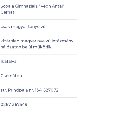
Școala Gimnazială "Végh Antal"
Cernat
csak magyar tanyelvű
kizárólag magyar nyelvű intézményi
hálózaton belül működik.
Ikafalva
Csernáton
str. Principală nr. 134, 527072
0267-367549