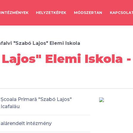
INTÉZMÉNYEK
HELYZETKÉPEK
MÓDSZERTAN
KAPCSOLA
afalvi "Szabó Lajos" Elemi Iskola
 Lajos" Elemi Iskola 
Școala Primară "Szabó Lajos"
Icafalău
alárendelt intézmény