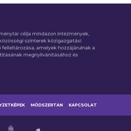
ménytár célja mindazon intézmények,
közösségi színterek közigazgatási
 felleltározása, amelyek hozzájárulnak a
titásának megnyilvánításához és
YZETKÉPEK
MÓDSZERTAN
KAPCSOLAT