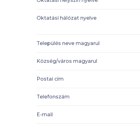
Oktatási helyszín nyelve
Oktatási hálózat nyelve
Település neve magyarul
Község/város magyarul
Postai cím
Telefonszám
E-mail