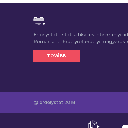
Erdélystat – statisztikai és intézményi 
Romániáról, Erdélyről, erdélyi magyarokr
TOVÁBB
@ erdelystat 2018