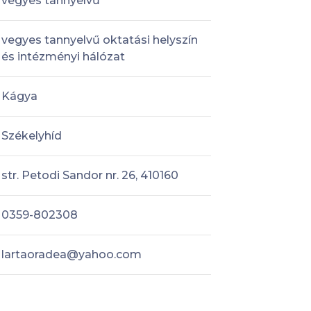
vegyes tannyelvű
vegyes tannyelvű oktatási helyszín
és intézményi hálózat
Kágya
Székelyhíd
str. Petodi Sandor nr. 26, 410160
0359-802308
lartaoradea@yahoo.com