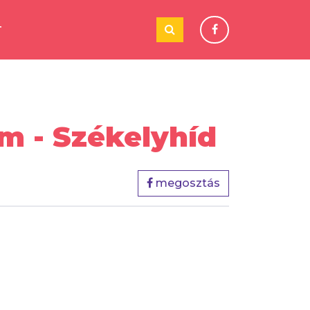
T
m - Székelyhíd
megosztás