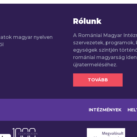
Rólunk
A Romániai Magyar Intéz
adatok magyar nyelven
szervezetek, programok, 
ól
egységek szintjén történő
romániai magyarság iden
újratermeléséhez.
TOVÁBB
INTÉZMÉNYEK
HEL