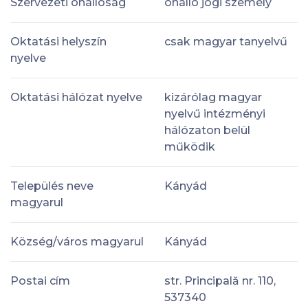
Szervezeti önállóság
önálló jogi személy
Oktatási helyszín
csak magyar tanyelvű
nyelve
Oktatási hálózat nyelve
kizárólag magyar
nyelvű intézményi
hálózaton belül
működik
Település neve
Kányád
magyarul
Község/város magyarul
Kányád
Postai cím
str. Principală nr. 110,
537340