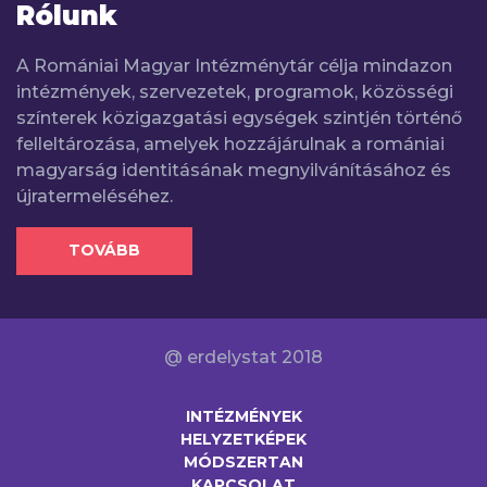
Rólunk
A Romániai Magyar Intézménytár célja mindazon
intézmények, szervezetek, programok, közösségi
színterek közigazgatási egységek szintjén történő
felleltározása, amelyek hozzájárulnak a romániai
magyarság identitásának megnyilvánításához és
újratermeléséhez.
TOVÁBB
@ erdelystat 2018
INTÉZMÉNYEK
HELYZETKÉPEK
MÓDSZERTAN
KAPCSOLAT