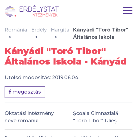
Románia
Erdély
Hargita
Kányádi "Toró Tibor"
Általános Iskola
Kányádi "Toró Tibor"
Általános Iskola - Kányád
Utolsó módosítás: 2019.06.04.
megosztás
Oktatási intézmény
Școala Gimnazială
neve románul
"Toró Tibor" Ulieș