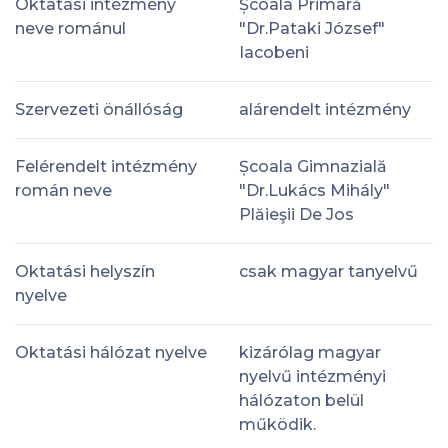
Oktatási intézmény
Școala Primară
neve románul
"Dr.Pataki József"
Iacobeni
Szervezeti önállóság
alárendelt intézmény
Felérendelt intézmény
Școala Gimnazială
román neve
"Dr.Lukács Mihály"
Plăieşii De Jos
Oktatási helyszín
csak magyar tanyelvű
nyelve
Oktatási hálózat nyelve
kizárólag magyar
nyelvű intézményi
hálózaton belül
működik.