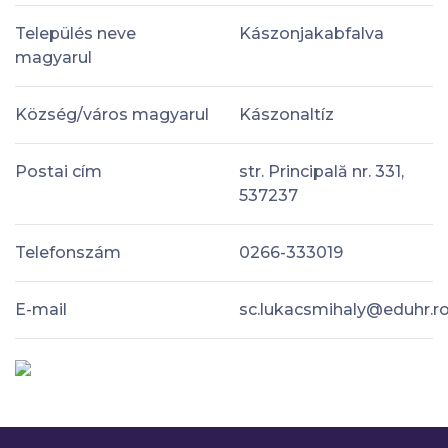
Település neve
Kászonjakabfalva
magyarul
Község/város magyarul
Kászonaltíz
Postai cím
str. Principală nr. 331,
537237
Telefonszám
0266-333019
E-mail
sc.lukacsmihaly@eduhr.r