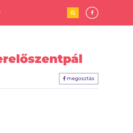
T
erelőszentpál
megosztás