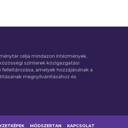
ménytár célja mindazon intézmények,
közösségi színterek közigazgatási
 felleltározása, amelyek hozzájárulnak a
titásának megnyilvánításához és
YZETKÉPEK
MÓDSZERTAN
KAPCSOLAT