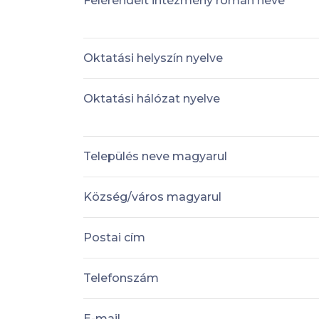
Felérendelt intézmény román neve
Oktatási helyszín nyelve
Oktatási hálózat nyelve
Település neve magyarul
Község/város magyarul
Postai cím
Telefonszám
E-mail