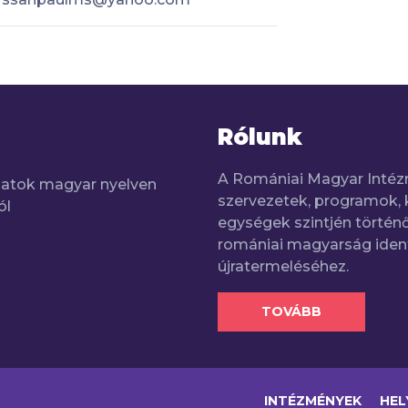
Rólunk
A Romániai Magyar Intéz
adatok magyar nyelven
szervezetek, programok, 
ól
egységek szintjén történő
romániai magyarság iden
újratermeléséhez.
TOVÁBB
INTÉZMÉNYEK
HEL