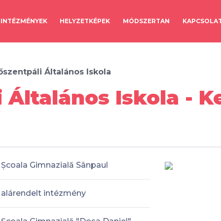
INTÉZMÉNYEK
HELYZETKÉPEK
MÓDSZERTAN
KAPCSOLA
őszentpáli Általános Iskola
 Általános Iskola - K
Școala Gimnazială Sânpaul
alárendelt intézmény