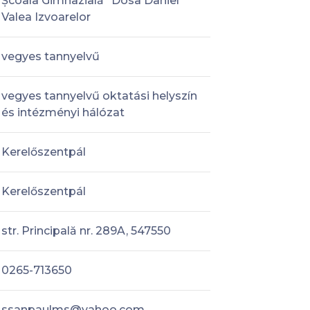
Școala Gimnazială "Dosa Daniel"
Valea Izvoarelor
vegyes tannyelvű
vegyes tannyelvű oktatási helyszín
és intézményi hálózat
Kerelőszentpál
Kerelőszentpál
str. Principală nr. 289A, 547550
0265-713650
ssanpaulms@yahoo.com