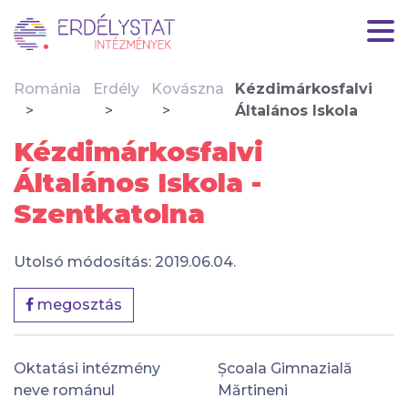
Románia
Erdély
Kovászna
Kézdimárkosfalvi
Általános Iskola
Kézdimárkosfalvi
Általános Iskola -
Szentkatolna
Utolsó módosítás: 2019.06.04.
megosztás
Oktatási intézmény
Școala Gimnazială
neve románul
Mărtineni