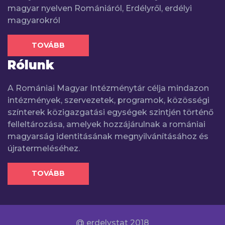
magyar nyelven Romániáról, Erdélyről, erdélyi
magyarokról
TOVÁBB
Rólunk
A Romániai Magyar Intézménytár célja mindazon
intézmények, szervezetek, programok, közösségi
színterek közigazgatási egységek szintjén történő
felleltározása, amelyek hozzájárulnak a romániai
magyarság identitásának megnyilvánításához és
újratermeléséhez.
TOVÁBB
@ erdelystat 2018