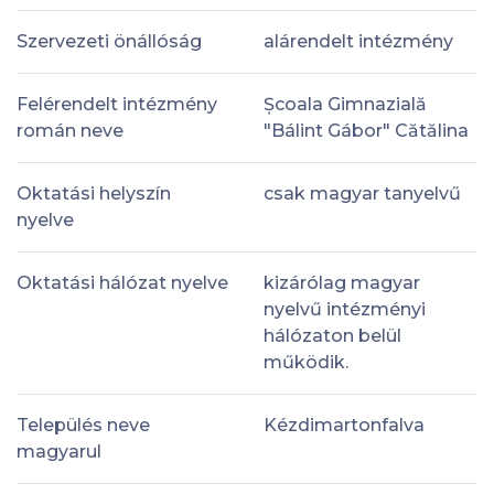
Szervezeti önállóság
alárendelt intézmény
Felérendelt intézmény
Școala Gimnazială
román neve
"Bálint Gábor" Cătălina
Oktatási helyszín
csak magyar tanyelvű
nyelve
Oktatási hálózat nyelve
kizárólag magyar
nyelvű intézményi
hálózaton belül
működik.
Település neve
Kézdimartonfalva
magyarul