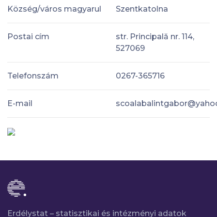
Község/város magyarul
Szentkatolna
Postai cím
str. Principală nr. 114,
527069
Telefonszám
0267-365716
E-mail
scoalabalintgabor@yaho
Erdélystat – statisztikai és intézményi adatok