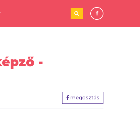
T
képző -
megosztás