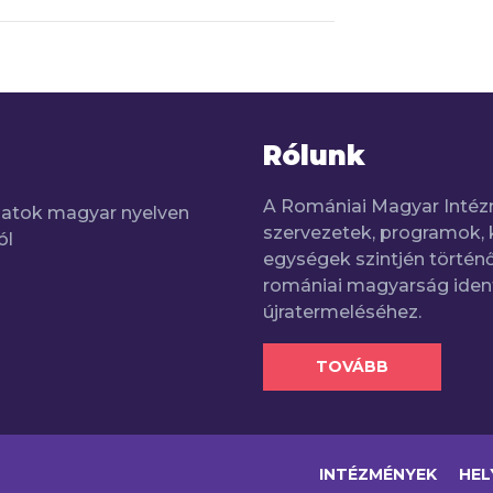
Rólunk
A Romániai Magyar Intéz
adatok magyar nyelven
szervezetek, programok, 
ól
egységek szintjén történő
romániai magyarság iden
újratermeléséhez.
TOVÁBB
INTÉZMÉNYEK
HEL