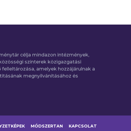
ménytár célja mindazon intézmények,
közösségi színterek közigazgatási
 felleltározása, amelyek hozzájárulnak a
titásának megnyilvánításához és
YZETKÉPEK
MÓDSZERTAN
KAPCSOLAT