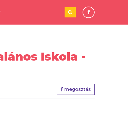
T
lános Iskola -
megosztás