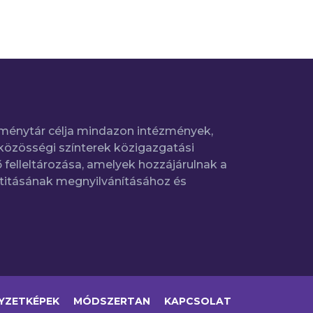
ménytár célja mindazon intézmények,
közösségi színterek közigazgatási
 felleltározása, amelyek hozzájárulnak a
titásának megnyilvánításához és
YZETKÉPEK
MÓDSZERTAN
KAPCSOLAT