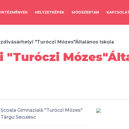
INTÉZMÉNYEK
HELYZETKÉPEK
MÓDSZERTAN
KAPCSOLA
zdivásárhelyi "Turóczi Mózes"Általános Iskola
 "Turóczi Mózes"Álta
Școala Gimnazială "Turóczi Mózes"
Târgu Secuiesc