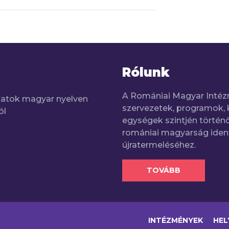
Rólunk
A Romániai Magyar Intéz
adatok magyar nyelven
szervezetek, programok, 
ól
egységek szintjén történő
romániai magyarság iden
újratermeléséhez.
TOVÁBB
INTÉZMÉNYEK
HEL