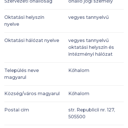
Szervezeti önállóság
önálló jogi személy
Oktatási helyszín
vegyes tannyelvű
nyelve
Oktatási hálózat nyelve
vegyes tannyelvű
oktatási helyszín és
intézményi hálózat
Település neve
Kőhalom
magyarul
Község/város magyarul
Kőhalom
Postai cím
str. Republicii nr. 127,
505500