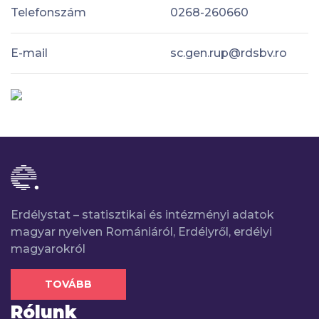
Telefonszám
0268-260660
E-mail
sc.gen.rup@rdsbv.ro
Erdélystat – statisztikai és intézményi adatok
magyar nyelven Romániáról, Erdélyről, erdélyi
magyarokról
TOVÁBB
Rólunk