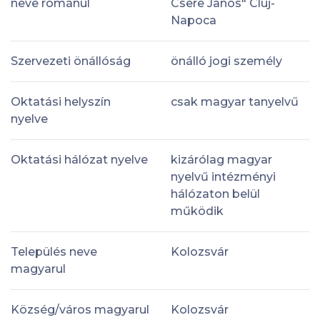
neve románul
Csere Janos" Cluj-
Napoca
Szervezeti önállóság
önálló jogi személy
Oktatási helyszín
csak magyar tanyelvű
nyelve
Oktatási hálózat nyelve
kizárólag magyar
nyelvű intézményi
hálózaton belül
működik
Település neve
Kolozsvár
magyarul
Község/város magyarul
Kolozsvár