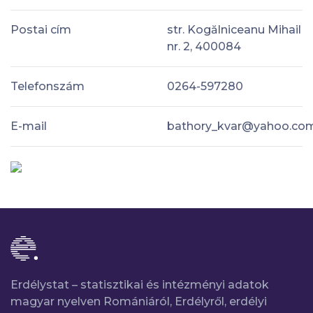
Postai cím
str. Kogălniceanu Mihail
nr. 2, 400084
Telefonszám
0264-597280
E-mail
bathory_kvar@yahoo.co
Erdélystat – statisztikai és intézményi adatok
magyar nyelven Romániáról, Erdélyről, erdélyi