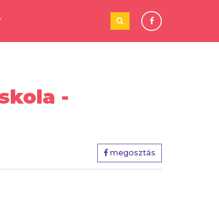
T
skola -
megosztás