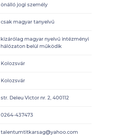
önálló jogi személy
csak magyar tanyelvű
kizárólag magyar nyelvű intézményi
hálózaton belül működik
Kolozsvár
Kolozsvár
str. Deleu Victor nr. 2, 400112
0264-437473
talentumtitkarsag@yahoo.com