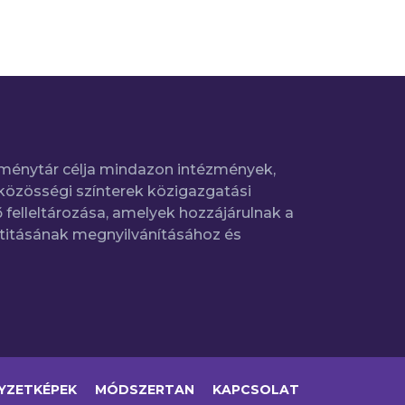
ménytár célja mindazon intézmények,
közösségi színterek közigazgatási
 felleltározása, amelyek hozzájárulnak a
titásának megnyilvánításához és
YZETKÉPEK
MÓDSZERTAN
KAPCSOLAT