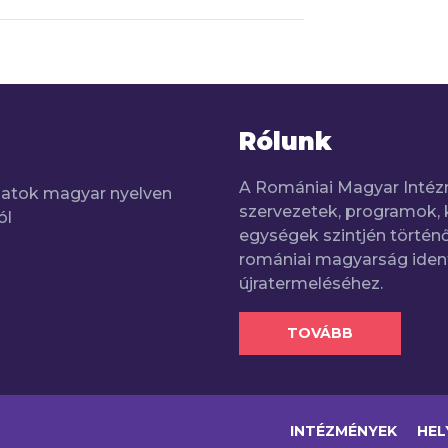
Rólunk
A Romániai Magyar Intéz
adatok magyar nyelven
szervezetek, programok, 
ól
egységek szintjén történő
romániai magyarság iden
újratermeléséhez.
TOVÁBB
INTÉZMÉNYEK
HEL