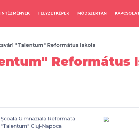
INTÉZMÉNYEK
HELYZETKÉPEK
MÓDSZERTAN
KAPCSOLA
svári "Talentum" Református Iskola
lentum" Református I
Școala Gimnazială Reformată
"Talentum" Cluj-Napoca