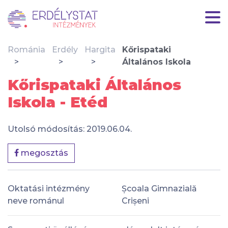
Románia
Erdély
Hargita
Kőrispataki
Általános Iskola
Kőrispataki Általános
Iskola - Etéd
Utolsó módosítás: 2019.06.04.
megosztás
Oktatási intézmény
Școala Gimnazială
neve románul
Crișeni