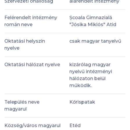
Szervezeti önállóság
alárendelt intézmény
Felérendelt intézmény
Școala Gimnazială
román neve
"Jósika Miklós" Atid
Oktatási helyszín
csak magyar tanyelvű
nyelve
Oktatási hálózat nyelve
kizárólag magyar
nyelvű intézményi
hálózaton belül
működik.
Település neve
Kőrispatak
magyarul
Község/város magyarul
Etéd