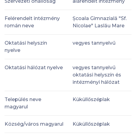
Szervezeti önállóság
alárendelt intézmény
Felérendelt intézmény
Școala Gimnazială "Sf.
román neve
Nicolae" Laslău Mare
Oktatási helyszín
vegyes tannyelvű
nyelve
Oktatási hálózat nyelve
vegyes tannyelvű
oktatási helyszín és
intézményi hálózat
Település neve
Küküllőszéplak
magyarul
Község/város magyarul
Küküllőszéplak