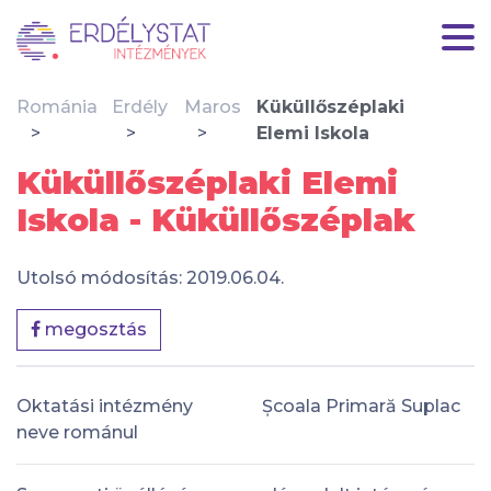
Románia
Erdély
Maros
Küküllőszéplaki
Elemi Iskola
Küküllőszéplaki Elemi
Iskola - Küküllőszéplak
Utolsó módosítás: 2019.06.04.
megosztás
Oktatási intézmény
Școala Primară Suplac
neve románul