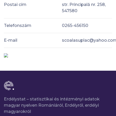
Postai cím
str. Principală nr. 258,
547580
Telefonszám
0265-456150
E-mail
scoalasuplac@yahoo.co
Erdélystat – statisztikai és intézményi adatok
magyar nyelven Romániáról, Erdélyről, erdélyi
magyarokról