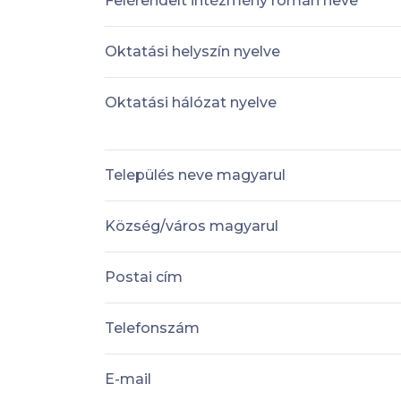
Felérendelt intézmény román neve
Oktatási helyszín nyelve
Oktatási hálózat nyelve
Település neve magyarul
Község/város magyarul
Postai cím
Telefonszám
E-mail