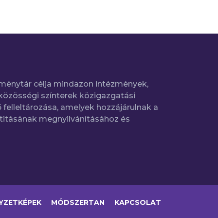
ménytár célja mindazon intézmények,
közösségi színterek közigazgatási
 felleltározása, amelyek hozzájárulnak a
titásának megnyilvánításához és
YZETKÉPEK
MÓDSZERTAN
KAPCSOLAT