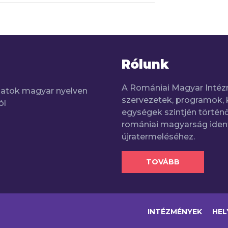
Rólunk
A Romániai Magyar Intéz
adatok magyar nyelven
szervezetek, programok, 
ól
egységek szintjén történő
romániai magyarság iden
újratermeléséhez.
TOVÁBB
INTÉZMÉNYEK
HEL