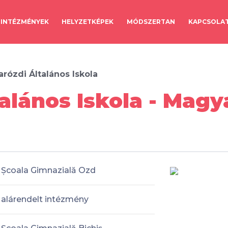
INTÉZMÉNYEK
HELYZETKÉPEK
MÓDSZERTAN
KAPCSOLA
rózdi Általános Iskola
alános Iskola - Mag
Școala Gimnazială Ozd
alárendelt intézmény