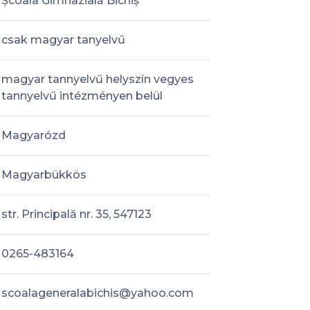
Școala Gimnazială Bichiș
csak magyar tanyelvű
magyar tannyelvű helyszín vegyes
tannyelvű intézményen belül
Magyarózd
Magyarbükkös
str. Principală nr. 35, 547123
0265-483164
scoalageneralabichis@yahoo.com