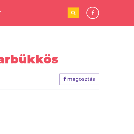
T
yarbükkös
megosztás