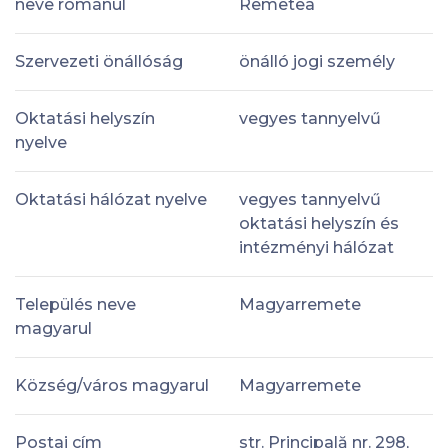
neve románul
Remetea
Szervezeti önállóság
önálló jogi személy
Oktatási helyszín
vegyes tannyelvű
nyelve
Oktatási hálózat nyelve
vegyes tannyelvű
oktatási helyszín és
intézményi hálózat
Település neve
Magyarremete
magyarul
Község/város magyarul
Magyarremete
Postai cím
str. Principală nr. 298,