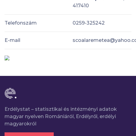
417410
Telefonszám
0259-325242
E-mail
scoalaremetea@yahoo.
Erdélystat – statisztikai és intézményi adatok
magyar nyelven Romániáról, Erdélyről, erdélyi
magyarokról