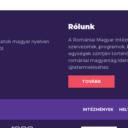
Rólunk
A Romániai Magyar Intéz
adatok magyar nyelven
szervezetek, programok, 
ól
egységek szintjén történő
romániai magyarság iden
újratermeléséhez.
TOVÁBB
INTÉZMÉNYEK
HEL