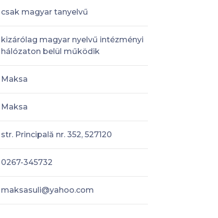
csak magyar tanyelvű
kizárólag magyar nyelvű intézményi
hálózaton belül működik
Maksa
Maksa
str. Principală nr. 352, 527120
0267-345732
maksasuli@yahoo.com