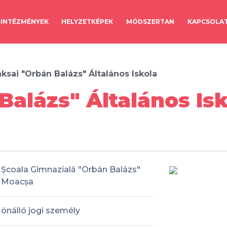
INTÉZMÉNYEK
HELYZETKÉPEK
MÓDSZERTAN
KAPCSOLA
ksai "Orbán Balázs" Általános Iskola
Balázs" Általános Is
Școala Gimnazială "Orbán Balázs"
Moacșa
önálló jogi személy