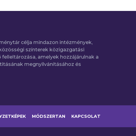
ménytár célja mindazon intézmények,
közösségi színterek közigazgatási
 felleltározása, amelyek hozzájárulnak a
titásának megnyilvánításához és
YZETKÉPEK
MÓDSZERTAN
KAPCSOLAT