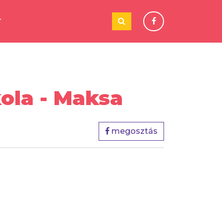
T
kola - Maksa
megosztás