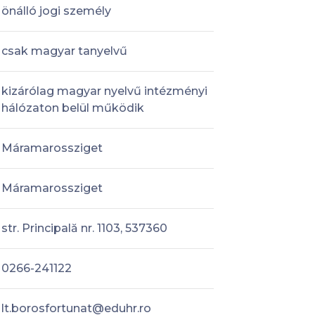
önálló jogi személy
csak magyar tanyelvű
kizárólag magyar nyelvű intézményi
hálózaton belül működik
Máramarossziget
Máramarossziget
str. Principală nr. 1103, 537360
0266-241122
lt.borosfortunat@eduhr.ro