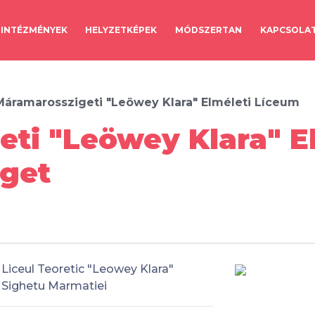
INTÉZMÉNYEK
HELYZETKÉPEK
MÓDSZERTAN
KAPCSOLA
Máramarosszigeti "Leöwey Klara" Elméleti Líceum
ti "Leöwey Klara" E
iget
Liceul Teoretic "Leowey Klara"
Sighetu Marmatiei