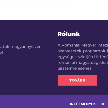
Rólunk
A Romániai Magyar Intéz
adatok magyar nyelven
szervezetek, programok, 
ól
egységek szintjén történő
romániai magyarság iden
újratermeléséhez.
TOVÁBB
INTÉZMÉNYEK
HEL