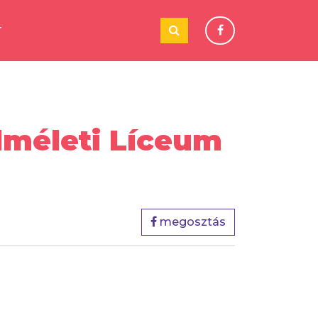
T
lméleti Líceum
megosztás