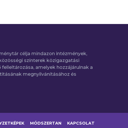
ménytár célja mindazon intézmények,
közösségi színterek közigazgatási
 felleltározása, amelyek hozzájárulnak a
titásának megnyilvánításához és
YZETKÉPEK
MÓDSZERTAN
KAPCSOLAT